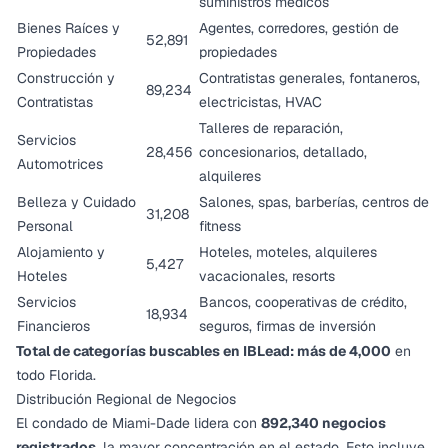
suministros médicos
Bienes Raíces y
Agentes, corredores, gestión de
52,891
Propiedades
propiedades
Construcción y
Contratistas generales, fontaneros,
89,234
Contratistas
electricistas, HVAC
Talleres de reparación,
Servicios
28,456
concesionarios, detallado,
Automotrices
alquileres
Belleza y Cuidado
Salones, spas, barberías, centros de
31,208
Personal
fitness
Alojamiento y
Hoteles, moteles, alquileres
5,427
Hoteles
vacacionales, resorts
Servicios
Bancos, cooperativas de crédito,
18,934
Financieros
seguros, firmas de inversión
Total de categorías buscables en IBLead: más de 4,000
en
todo Florida.
Distribución Regional de Negocios
El condado de Miami-Dade lidera con
892,340 negocios
registrados
, la mayor concentración en el estado. Esto incluye