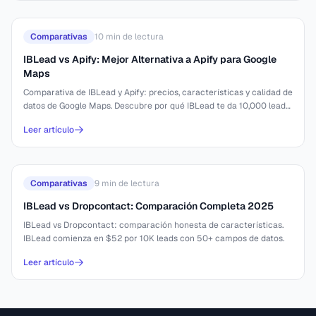
Comparativas
10
min de lectura
IBLead vs Apify: Mejor Alternativa a Apify para Google
Maps
Comparativa de IBLead y Apify: precios, características y calidad de
datos de Google Maps. Descubre por qué IBLead te da 10,000 leads
por $52.
Leer artículo
Comparativas
9
min de lectura
IBLead vs Dropcontact: Comparación Completa 2025
IBLead vs Dropcontact: comparación honesta de características.
IBLead comienza en $52 por 10K leads con 50+ campos de datos.
Leer artículo