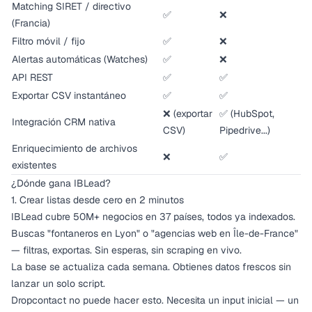
Matching SIRET / directivo
✅
❌
(Francia)
Filtro móvil / fijo
✅
❌
Alertas automáticas (Watches)
✅
❌
API REST
✅
✅
Exportar CSV instantáneo
✅
✅
❌ (exportar
✅ (HubSpot,
Integración CRM nativa
CSV)
Pipedrive...)
Enriquecimiento de archivos
❌
✅
existentes
¿Dónde gana IBLead?
1. Crear listas desde cero en 2 minutos
IBLead cubre 50M+ negocios en 37 países, todos ya indexados.
Buscas "fontaneros en Lyon" o "agencias web en Île-de-France"
— filtras, exportas. Sin esperas, sin scraping en vivo.
La base se actualiza cada semana. Obtienes datos frescos sin
lanzar un solo script.
Dropcontact no puede hacer esto. Necesita un input inicial — un