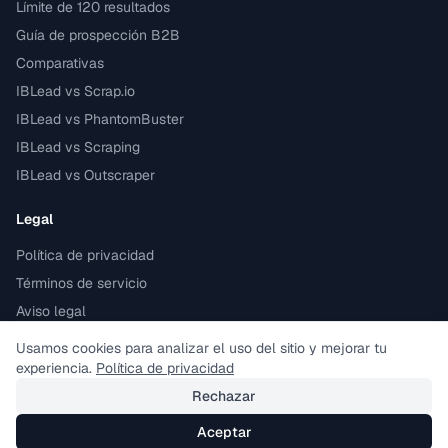
Límite de 120 resultados
Guía de prospección B2B
Comparativas
IBLead vs Scrap.io
IBLead vs PhantomBuster
IBLead vs Scraping
IBLead vs Outscraper
Legal
Política de privacidad
Términos de servicio
Aviso legal
Cumple con el RGPD
Usamos cookies para analizar el uso del sitio y mejorar tu
experiencia.
Política de privacidad
Rechazar
©
2026
IBLead.
Todos los derechos reservados.
Aceptar