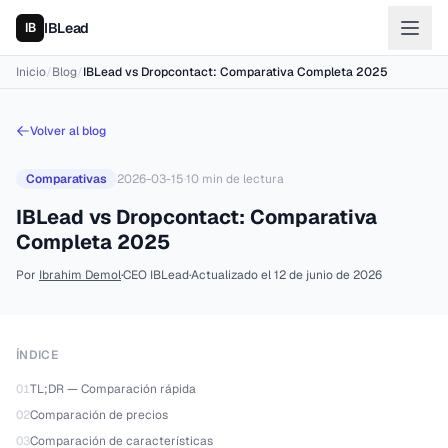
IBLead
Inicio
/
Blog
/
IBLead vs Dropcontact: Comparativa Completa 2025
Volver al blog
Comparativas
2026-03-15
·
10
min de lectura
IBLead vs Dropcontact: Comparativa
Completa 2025
Por
Ibrahim Demol
·
CEO IBLead
·
Actualizado el
12 de junio de 2026
ÍNDICE
01
TL;DR — Comparación rápida
02
Comparación de precios
03
Comparación de características