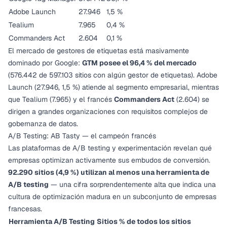
Adobe Launch
27.946
1,5 %
Tealium
7.965
0,4 %
Commanders Act
2.604
0,1 %
El mercado de gestores de etiquetas está masivamente
dominado por Google:
GTM posee el 96,4 % del mercado
(576.442 de 597.103 sitios con algún gestor de etiquetas). Adobe
Launch (27.946, 1,5 %) atiende al segmento empresarial, mientras
que Tealium (7.965) y el francés
Commanders Act
(2.604) se
dirigen a grandes organizaciones con requisitos complejos de
gobernanza de datos.
A/B Testing: AB Tasty — el campeón francés
Las plataformas de A/B testing y experimentación revelan qué
empresas optimizan activamente sus embudos de conversión.
92.290 sitios (4,9 %) utilizan al menos una herramienta de
A/B testing
— una cifra sorprendentemente alta que indica una
cultura de optimización madura en un subconjunto de empresas
francesas.
Herramienta A/B Testing
Sitios
% de todos los sitios