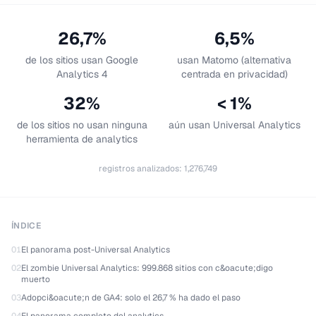
26,7%
6,5%
de los sitios usan Google
usan Matomo (alternativa
Analytics 4
centrada en privacidad)
32%
< 1%
de los sitios no usan ninguna
aún usan Universal Analytics
herramienta de analytics
registros analizados
:
1,276,749
ÍNDICE
01
El panorama post-Universal Analytics
02
El zombie Universal Analytics: 999.868 sitios con c&oacute;digo
muerto
03
Adopci&oacute;n de GA4: solo el 26,7 % ha dado el paso