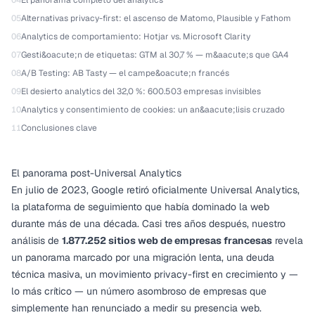
04
El panorama completo del analytics
05
Alternativas privacy-first: el ascenso de Matomo, Plausible y Fathom
06
Analytics de comportamiento: Hotjar vs. Microsoft Clarity
07
Gesti&oacute;n de etiquetas: GTM al 30,7 % — m&aacute;s que GA4
08
A/B Testing: AB Tasty — el campe&oacute;n francés
09
El desierto analytics del 32,0 %: 600.503 empresas invisibles
10
Analytics y consentimiento de cookies: un an&aacute;lisis cruzado
11
Conclusiones clave
El panorama post-Universal Analytics
En julio de 2023, Google retiró oficialmente Universal Analytics,
la plataforma de seguimiento que había dominado la web
durante más de una década. Casi tres años después, nuestro
análisis de
1.877.252 sitios web de empresas francesas
revela
un panorama marcado por una migración lenta, una deuda
técnica masiva, un movimiento privacy-first en crecimiento y —
lo más crítico — un número asombroso de empresas que
simplemente han renunciado a medir su presencia web.