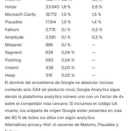
Hotjar
33.640
1,8 %
2,6 %
Microsoft Clarity
18.772
1,0 %
1,5 %
Plausible
17.914
1,0 %
1,4 %
Fathom
2.776
0,1 %
0,2 %
Amplitude
2.561
0,1 %
0,2 %
Mixpanel
999
0,1 %
—
Segment
639
0,04 %
—
PostHog
593
0,04 %
—
Umami
438
0,03 %
—
Heap
316
0,02 %
—
El dominio del ecosistema de Google es absoluto: incluso
contando solo GA4 (el producto vivo), Google Analytics sigue
siendo la plataforma analytics número uno con un factor de 4x
sobre el competidor más cercano. Si incluimos el código UA
muerto, los snippets de origen Google están presentes en más
del 80 % de todos los sitios con algún analytics.
Alternativas privacy-first: el ascenso de Matomo, Plausible y