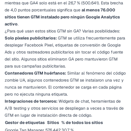
mientras que GA4 solo está en el 26,7 % (500.641). Esta brecha
de 4,0 puntos porcentuales significa que
al menos 76.000
sitios tienen GTM instalado pero ningún Google Analytics
activo
.
¿Para qué usan estos sitios GTM sin GA? Varias posibilidades:
Solo píxeles publicitarios:
GTM se utiliza frecuentemente para
desplegar Facebook Pixel, etiquetas de conversión de Google
Ads y otros rastreadores publicitarios sin tocar el código fuente
del sitio. Algunos sitios eliminaron GA pero mantuvieron GTM
para sus campañas publicitarias.
Contenedores GTM huérfanos:
Similar al fenómeno del código
zombie UA, algunos contenedores GTM se instalaron una vez y
nunca se mantuvieron. El contenedor se carga en cada página
pero no ejecuta ninguna etiqueta.
Integraciones de terceros:
Widgets de chat, herramientas de
A/B testing y otros servicios se despliegan a veces a través de
GTM en lugar de instalación directa de código.
Gestor de etiquetas
Sitios
% de todos los sitios
Google Tag Manager
576.442
30,7 %