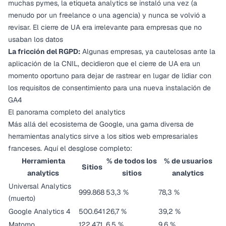
muchas pymes, la etiqueta analytics se instaló una vez (a
menudo por un freelance o una agencia) y nunca se volvió a
revisar. El cierre de UA era irrelevante para empresas que no
usaban los datos
La fricción del RGPD:
Algunas empresas, ya cautelosas ante la
aplicación de la CNIL, decidieron que el cierre de UA era un
momento oportuno para dejar de rastrear en lugar de lidiar con
los requisitos de consentimiento para una nueva instalación de
GA4
El panorama completo del analytics
Más allá del ecosistema de Google, una gama diversa de
herramientas analytics sirve a los sitios web empresariales
franceses. Aquí el desglose completo:
Herramienta
% de todos los
% de usuarios
Sitios
analytics
sitios
analytics
Universal Analytics
999.868
53,3 %
78,3 %
(muerto)
Google Analytics 4
500.641
26,7 %
39,2 %
Matomo
122.471
6,5 %
9,6 %