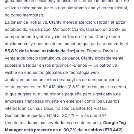
grabaciones de sesiones y análisis de interacción del usuario. Se
utilizan típicamente
junto a
una plataforma analytics tradicional,
no como reemplazo.
La dinámica Hotjar vs. Clarity merece atención. Hotjar, el actor
establecido, es de pago. Microsoft Clarity, lanzado en 2020, es
completamente gratuito y sin límites de tráfico. Clarity crece
rápidamente, y nuestros datos muestran que ya ha alcanzado el
55,8 % de la base instalada de Hotjar
en Francia. Dada la
ventaja de precio (gratuito vs. de pago), Clarity probablemente
superará a Hotjar en los próximos 1–2 años — un patrón ya
visible en encuestas globales de tecnología web.
Juntas, estas herramientas de analytics de comportamiento
están presentes en 52.412 sitios (2,8 % de todos los sitios tech),
lo que sugiere que una minoría pequeña pero significativa de
empresas francesas invierte en entender
cómo
los usuarios
interactúan con sus sitios, no solo
cuántos
los visitan.
Gestión de etiquetas: GTM al 30,7 % — más que GA4
Uno de los datos más reveladores de este estudio:
Google Tag
Manager está presente en el 30,7 % de los sitios (576.442)
,