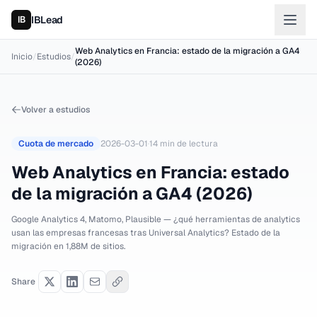
IBLead
Web Analytics en Francia: estado de la migración a GA4
Inicio
/
Estudios
/
(2026)
Volver a estudios
Cuota de mercado
2026-03-01
·
14
min de lectura
Web Analytics en Francia: estado
de la migración a GA4 (2026)
Google Analytics 4, Matomo, Plausible — ¿qué herramientas de analytics
usan las empresas francesas tras Universal Analytics? Estado de la
migración en 1,88M de sitios.
Share