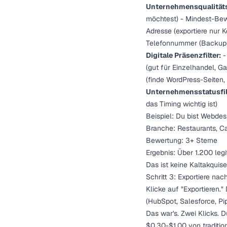
Unternehmensqualitätsf
möchtest) - Mindest-Bew
Adresse (exportiere nur K
Telefonnummer (Backup
Digitale Präsenzfilter:
-
(gut für Einzelhandel, G
(finde WordPress-Seiten,
Unternehmensstatusfil
das Timing wichtig ist)
Beispiel: Du bist Webdes
Branche: Restaurants, Ca
Bewertung: 3+ Sterne
Ergebnis: Über 1.200 legi
Das ist keine Kaltakquise
Schritt 3: Exportiere na
Klicke auf "Exportieren."
(HubSpot, Salesforce, Pip
Das war's. Zwei Klicks. D
$0,30-$1,00 von traditio