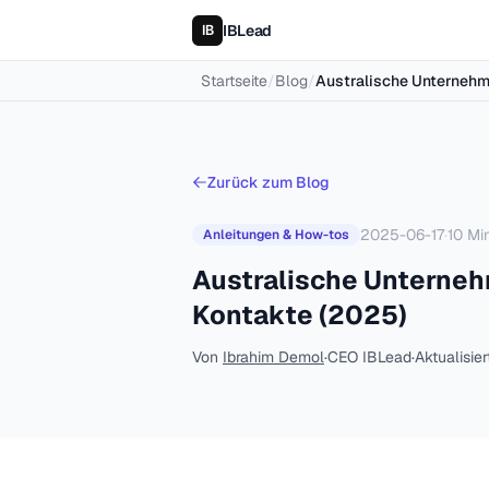
IBLead
Startseite
/
Blog
/
Australische Unternehme
Zurück zum Blog
2025-06-17
·
10
Min
Anleitungen & How-tos
Australische Unternehm
Kontakte (2025)
Von
Ibrahim Demol
·
CEO IBLead
·
Aktualisie