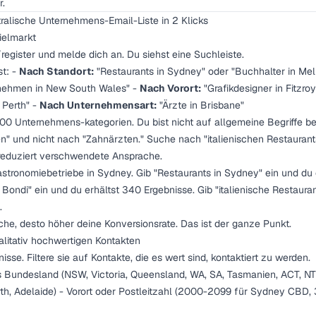
.
tralische Unternehmens-Email-Liste in 2 Klicks
ielmarkt
register
und melde dich an. Du siehst eine Suchleiste.
st: -
Nach Standort:
"Restaurants in Sydney" oder "Buchhalter in Me
nehmen in New South Wales" -
Nach Vorort:
"Grafikdesigner in Fitzro
 Perth" -
Nach Unternehmensart:
"Ärzte in Brisbane"
000 Unternehmens-kategorien. Du bist nicht auf allgemeine Begriffe b
n" und nicht nach "Zahnärzten." Suche nach "italienischen Restaurant
t reduziert verschwendete Ansprache.
stronomiebetriebe in Sydney. Gib "Restaurants in Sydney" ein und du 
 Bondi" ein und du erhältst 340 Ergebnisse. Gib "italienische Restaurant
.
che, desto höher deine Konversionsrate. Das ist der ganze Punkt.
ualitativ hochwertigen Kontakten
isse. Filtere sie auf Kontakte, die es wert sind, kontaktiert zu werden.
Bundesland (NSW, Victoria, Queensland, WA, SA, Tasmanien, ACT, NT)
rth, Adelaide) - Vorort oder Postleitzahl (2000-2099 für Sydney CBD