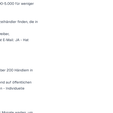
00-5.000 für weniger
lhändler finden, die in
eiber,
t E-Mail: JA - Hat
über 200 Händlern in
nd auf öffentlichen
n - Individuelle
4 Monate warten, um