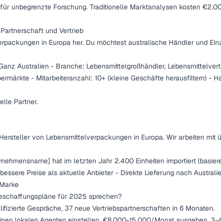
r unbegrenzte Forschung. Traditionelle Marktanalysen kosten €2.0
artnerschaft und Vertrieb
erpackungen in Europa her. Du möchtest australische Händler und Einze
Ganz Australien - Branche: Lebensmittelgroßhändler, Lebensmittelvertr
rmärkte - Mitarbeiteranzahl: 10+ (kleine Geschäfte herausfiltern) - Ha
lle Partner.
Hersteller von Lebensmittelverpackungen in Europa. Wir arbeiten mit 
ehmensname] hat im letzten Jahr 2.400 Einheiten importiert (basiere
 bessere Preise als aktuelle Anbieter - Direkte Lieferung nach Australie
 Marke
Beschaffungspläne für 2025 sprechen?
ifizierte Gespräche, 37 neue Vertriebspartnerschaften in 6 Monaten.
inen lokalen Agenten einstellen, €8.000-15.000/Monat ausgeben, 3-