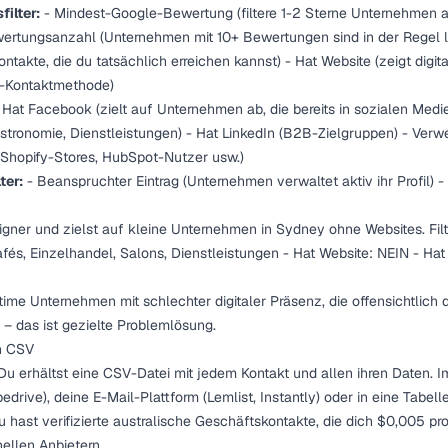
ilter:
- Mindest-Google-Bewertung (filtere 1-2 Sterne Unternehmen a
ertungsanzahl (Unternehmen mit 10+ Bewertungen sind in der Regel le
ontakte, die du tatsächlich erreichen kannst) - Hat Website (zeigt digita
-Kontaktmethode)
 Hat Facebook (zielt auf Unternehmen ab, die bereits in sozialen Medie
astronomie, Dienstleistungen) - Hat LinkedIn (B2B-Zielgruppen) - Ver
 Shopify-Stores, HubSpot-Nutzer usw.)
ter:
- Beanspruchter Eintrag (Unternehmen verwaltet aktiv ihr Profil) 
igner und zielst auf kleine Unternehmen in Sydney ohne Websites. Filt
fés, Einzelhandel, Salons, Dienstleistungen - Hat Website: NEIN - Hat
time Unternehmen mit schlechter digitaler Präsenz, die offensichtlich 
 – das ist gezielte Problemlösung.
ch CSV
 Du erhältst eine CSV-Datei mit jedem Kontakt und allen ihren Daten. I
edrive), deine E-Mail-Plattform (Lemlist, Instantly) oder in eine Tabelle
u hast verifizierte australische Geschäftskontakte, die dich $0,005 pro
nellen Anbietern.