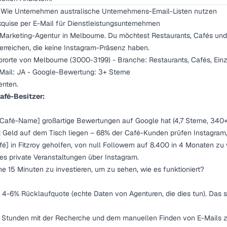
 Wie Unternehmen australische Unternehmens-Email-Listen nutzen
kquise per E-Mail für Dienstleistungsunternehmen
l-Marketing-Agentur in Melbourne. Du möchtest Restaurants, Cafés und
erreichen, die keine Instagram-Präsenz haben.
ororte von Melbourne (3000-3199) - Branche: Restaurants, Cafés, Ein
-Mail: JA - Google-Bewertung: 3+ Sterne
enten.
afé-Besitzer:
[Café-Name] großartige Bewertungen auf Google hat (4,7 Sterne, 340
st Geld auf dem Tisch liegen – 68% der Café-Kunden prüfen Instagram
é] in Fitzroy geholfen, von null Followern auf 8.400 in 4 Monaten z
 es private Veranstaltungen über Instagram.
e 15 Minuten zu investieren, um zu sehen, wie es funktioniert?
4-6% Rücklaufquote (echte Daten von Agenturen, die dies tun). Das 
 Stunden mit der Recherche und dem manuellen Finden von E-Mails zu