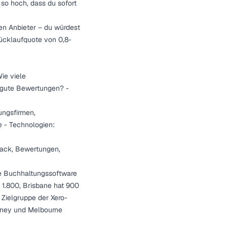
t so hoch, dass du sofort
len Anbieter – du würdest
Rücklaufquote von 0,8-
ie viele
n gute Bewertungen? -
ungsfirmen,
e - Technologien:
tack, Bewertungen,
e Buchhaltungssoftware
t 1.800, Brisbane hat 900
 Zielgruppe der Xero-
ydney und Melbourne