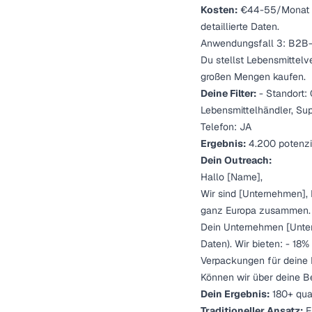
Kosten:
€44-55/Monat fü
detaillierte Daten.
Anwendungsfall 3: B2B-P
Du stellst Lebensmittelv
großen Mengen kaufen.
Deine Filter:
- Standort: 
Lebensmittelhändler, Supe
Telefon: JA
Ergebnis:
4.200 potenzie
Dein Outreach:
Hallo [Name],
Wir sind [Unternehmen], 
ganz Europa zusammen.
Dein Unternehmen [Untern
Daten). Wir bieten: - 18%
Verpackungen für deine
Können wir über deine 
Dein Ergebnis:
180+ qual
Traditioneller Ansatz:
E