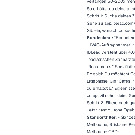
verlangen 50-200x mehr
So erhältst du deine aus
Schritt 1: Suche deinen Z
Gehe zu
app.iblead.com/
Gib ein, wonach du such
Bundesland:
"Bauunter
"HVAC-Auftragnehmer in
IBLead versteht über 4.
"pädiatrischen Zahnärzte
"Restaurants." Spezifitä
Beispiel: Du möchtest Ga
Ergebnisse. Gib "Cafés in
du erhältst 67 Ergebnisse
Je spezifischer deine Su
Schritt 2: Filtere nach q
Jetzt hast du rohe Ergebn
Standortfilter:
- Ganzes 
Melbourne, Brisbane, Pe
Melbourne CBD)