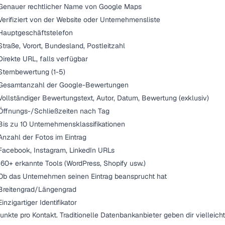
Genauer rechtlicher Name von Google Maps
Verifiziert von der Website oder Unternehmensliste
Hauptgeschäftstelefon
Straße, Vorort, Bundesland, Postleitzahl
Direkte URL, falls verfügbar
Sternbewertung (1-5)
Gesamtanzahl der Google-Bewertungen
Vollständiger Bewertungstext, Autor, Datum, Bewertung (exklusiv)
Öffnungs-/Schließzeiten nach Tag
Bis zu 10 Unternehmensklassifikationen
Anzahl der Fotos im Eintrag
Facebook, Instagram, LinkedIn URLs
160+ erkannte Tools (WordPress, Shopify usw.)
Ob das Unternehmen seinen Eintrag beansprucht hat
Breitengrad/Längengrad
Einzigartiger Identifikator
nkte pro Kontakt. Traditionelle Datenbankanbieter geben dir vielleich