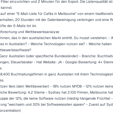
Filter einzurichten und 2 Minuten für den Export. Die Listenqualität is
kannst.
auf einer "E-Mail-Liste für Cafés in Melbourne" von einem traditionel
 erhalten, 20 Stunden mit der Datenbereinigung verbringen und eine 
lfte der E-Mails tot ist.
tforschung und Wettbewerbsanalyse
hmen, das in den australischen Markt eintritt. Du musst verstehen: - W
 es in Australien? - Welche Technologien nutzen sie? - Welche habe
ttbewerbssoftware?
Ganz Australien (oder spezifische Bundesländer) - Branche: Buchhalt
ungen, Steuerberater - Hat Website: JA - Google-Bewertung: 4+ Stern
w.
 8.400 Buchhaltungsfirmen in ganz Australien mit ihrem Technologies
es.
tzen Xero (dein Wettbewerber) - 18% nutzen MYOB - 12% nutzen kein
ttliche Bewertung: 4,2 Sterne - Sydney hat 2.100 Firmen, Melbourne ha
ruppe der 12%, die keine Software nutzen (niedrig hängende Früchte) -
ierung "wechseln und 30% bei Softwarekosten sparen" - Zuerst auf S
onzentration)