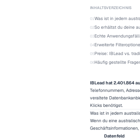
INHALTSVERZEICHNIS
Was ist in jedem aust
01
So erhältst du deine a
02
Echte Anwendungsfäll
03
Erweiterte Filteroptio
04
Preise: IBLead vs. tra
05
Häufig gestellte Frage
06
IBLead hat 2.401.864 a
Telefonnummern, Adresse
veraltete Datenbankanbie
Klicks benötigst.
Was ist in jedem austra
Wenn du eine australisch
Geschäftsinformationen, d
Datenfeld