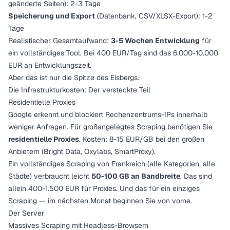
geänderte Seiten): 2-3 Tage
Speicherung und Export
(Datenbank, CSV/XLSX-Export): 1-2
Tage
Realistischer Gesamtaufwand:
3-5 Wochen Entwicklung
für
ein vollständiges Tool. Bei 400 EUR/Tag sind das 6.000-10.000
EUR an Entwicklungszeit.
Aber das ist nur die Spitze des Eisbergs.
Die Infrastrukturkosten: Der versteckte Teil
Residentielle Proxies
Google erkennt und blockiert Rechenzentrums-IPs innerhalb
weniger Anfragen. Für großangelegtes Scraping benötigen Sie
residentielle Proxies
. Kosten: 8-15 EUR/GB bei den großen
Anbietern (Bright Data, Oxylabs, SmartProxy).
Ein vollständiges Scraping von Frankreich (alle Kategorien, alle
Städte) verbraucht leicht
50-100 GB an Bandbreite
. Das sind
allein 400-1.500 EUR für Proxies. Und das für ein einziges
Scraping — im nächsten Monat beginnen Sie von vorne.
Der Server
Massives Scraping mit Headless-Browsern