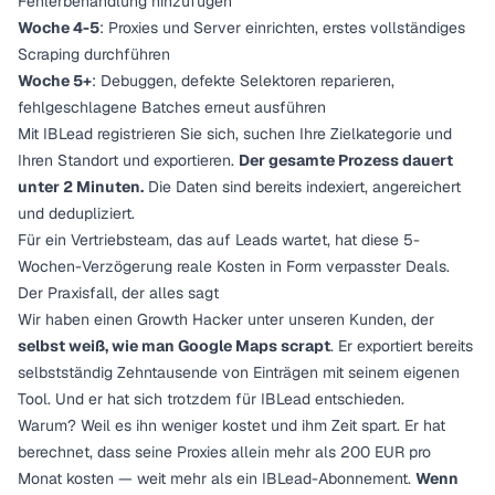
Fehlerbehandlung hinzufügen
Woche 4-5
: Proxies und Server einrichten, erstes vollständiges
Scraping durchführen
Woche 5+
: Debuggen, defekte Selektoren reparieren,
fehlgeschlagene Batches erneut ausführen
Mit IBLead registrieren Sie sich, suchen Ihre Zielkategorie und
Ihren Standort und exportieren.
Der gesamte Prozess dauert
unter 2 Minuten.
Die Daten sind bereits indexiert, angereichert
und dedupliziert.
Für ein Vertriebsteam, das auf Leads wartet, hat diese 5-
Wochen-Verzögerung reale Kosten in Form verpasster Deals.
Der Praxisfall, der alles sagt
Wir haben einen Growth Hacker unter unseren Kunden, der
selbst weiß, wie man Google Maps scrapt
. Er exportiert bereits
selbstständig Zehntausende von Einträgen mit seinem eigenen
Tool. Und er hat sich trotzdem für IBLead entschieden.
Warum? Weil es ihn weniger kostet und ihm Zeit spart. Er hat
berechnet, dass seine Proxies allein mehr als 200 EUR pro
Monat kosten — weit mehr als ein IBLead-Abonnement.
Wenn