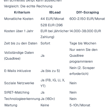
ein schnelles Skript kann ausreichen
Vergleich: Die echte Rechnung
Kriterium
IBLead
DIY-Scraping
Monatliche Kosten
44 EUR/Monat
600-2.150 EUR/Monat
528 EUR (396
Kosten über 1 Jahr
EUR bei jährlicher
14.000-38.000 EUR
Zahlung)
Zeit bis zu den Daten
Sofort
Tage bis Wochen
Nur wenn Sie den
Vollständige Daten
Ja
Quadtree
(Quadtree)
programmieren
Nein (2. Scraper
E-Mails inklusive
Ja (bis zu 5)
erforderlich)
Ja (FB, IG, LI, X,
Soziale Netzwerke
Nein
YT)
SIRET-Matching
Ja
Nein
Technologieerkennung
Ja (160+)
Nein
Wartung
Keine
5-10h/Monat