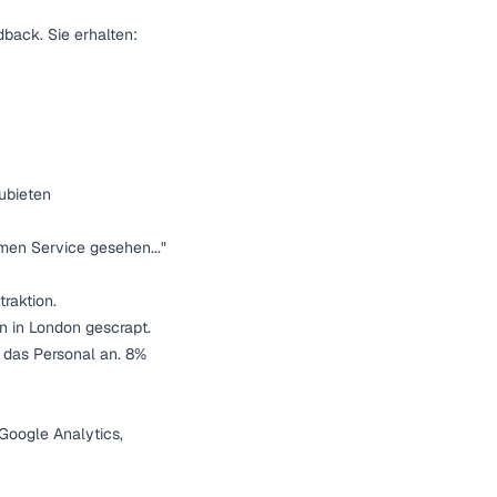
back. Sie erhalten:
ubieten
men Service gesehen..."
raktion.
n in London gescrapt.
 das Personal an. 8%
Google Analytics,