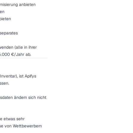
rnisierung anbieten
ten
bieten
separates
nden (alle in ihrer
 5.000 €/Jahr ab.
nventar), ist Apifys
ssen.
sdaten ändern sich nicht
ie etwas sehr
eise von Wettbewerbern