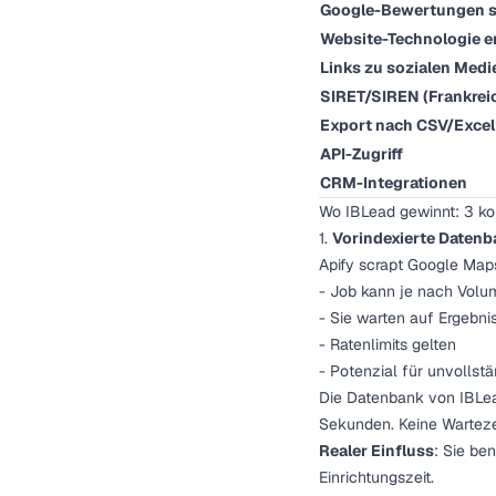
Google-Bewertungen 
Website-Technologie 
Links zu sozialen Medi
SIRET/SIREN (Frankrei
Export nach CSV/Excel
API-Zugriff
CRM-Integrationen
Wo IBLead gewinnt: 3 kon
1.
Vorindexierte Datenb
Apify scrapt Google Maps
- Job kann je nach Vol
- Sie warten auf Ergebni
- Ratenlimits gelten
- Potenzial für unvollst
Die Datenbank von IBLead
Sekunden. Keine Wartezei
Realer Einfluss
: Sie be
Einrichtungszeit.