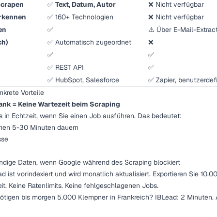
scrapen
✅
Text, Datum, Autor
❌ Nicht verfügbar
erkennen
✅ 160+ Technologien
❌ Nicht verfügbar
en
✅
⚠️ Über E-Mail-Extrac
ch)
✅ Automatisch zugeordnet
❌
✅
✅
✅ REST API
✅
✅ HubSpot, Salesforce
✅ Zapier, benutzerdefi
krete Vorteile
ank = Keine Wartezeit beim Scraping
 in Echtzeit, wenn Sie einen Job ausführen. Das bedeutet:
umen 5-30 Minuten dauern
sse
ändige Daten, wenn Google während des Scraping blockiert
 ist vorindexiert und wird monatlich aktualisiert. Exportieren Sie 10
t. Keine Ratenlimits. Keine fehlgeschlagenen Jobs.
nötigen bis morgen 5.000 Klempner in Frankreich? IBLead: 2 Minuten. 