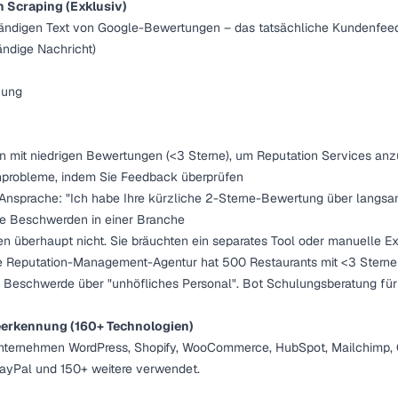
Scraping (Exklusiv)
tändigen Text von Google-Bewertungen – das tatsächliche Kundenfeed
ändige Nachricht)
hung
n mit niedrigen Bewertungen (<3 Sterne), um Reputation Services anz
nprobleme, indem Sie Feedback überprüfen
e Ansprache: "Ich habe Ihre kürzliche 2-Sterne-Bewertung über langsa
fige Beschwerden in einer Branche
n überhaupt nicht. Sie bräuchten ein separates Tool oder manuelle Ext
ne Reputation-Management-Agentur hat 500 Restaurants mit <3 Sterne
n Beschwerde über "unhöfliches Personal". Bot Schulungsberatung für
erkennung (160+ Technologien)
Unternehmen WordPress, Shopify, WooCommerce, HubSpot, Mailchimp, 
PayPal und 150+ weitere verwendet.