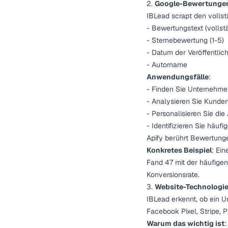
2.
Google-Bewertungen 
IBLead scrapt den volls
- Bewertungstext (vollst
- Sternebewertung (1-5)
- Datum der Veröffentlic
- Autorname
Anwendungsfälle
:
- Finden Sie Unternehme
- Analysieren Sie Kunde
- Personalisieren Sie di
- Identifizieren Sie häu
Apify berührt Bewertunge
Konkretes Beispiel
: Ei
Fand 47 mit der häufige
Konversionsrate.
3.
Website-Technologie
IBLead erkennt, ob ein 
Facebook Pixel, Stripe, 
Warum das wichtig ist
: