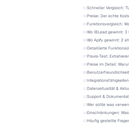
Schneller Vergleich: T
01
Preise: Der echte Kost
02
Funktionsvergleich: Wa
03
Wo IBLead gewinnt: 3 k
04
Wo Apify gewinnt: 2 eh
05
Detaillierte Funktions
06
Praxis-Test: Extrahier
07
Preise im Detail: Waru
08
Benutzerfreundlichkeit
09
Integrationsfähigkeiten
10
Datenaktualität & Aktu
11
Support & Dokumentat
12
Wer sollte was verwen
13
Einschränkungen: Was 
14
Häufig gestellte Frage
15