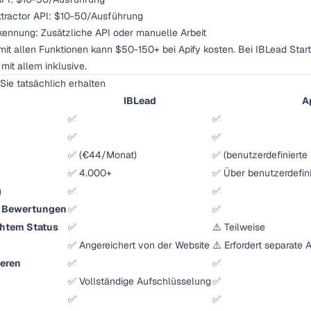
tractor API: $10-50/Ausführung
kennung: Zusätzliche API oder manuelle Arbeit
 mit allen Funktionen kann $50-150+ bei Apify kosten. Bei IBLead Sta
it allem inklusive.
Sie tatsächlich erhalten
IBLead
A
✅
✅
✅
✅
✅ (€44/Monat)
✅ (benutzerdefinierte 
✅ 4.000+
✅ Über benutzerdefini
g
✅
✅
er Bewertungen
✅
✅
chtem Status
✅
⚠️ Teilweise
✅ Angereichert von der Website
⚠️ Erfordert separate 
eren
✅
✅
✅ Vollständige Aufschlüsselung
✅
✅
✅