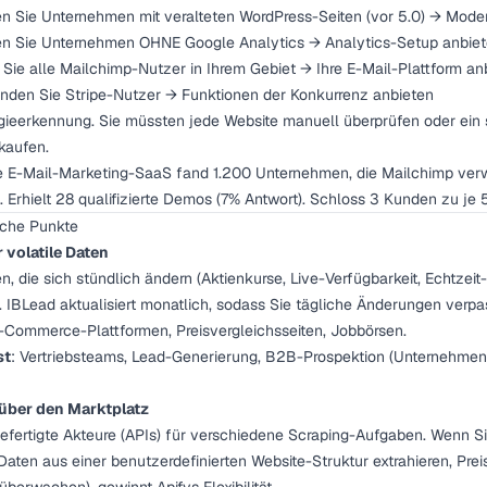
en Sie Unternehmen mit veralteten WordPress-Seiten (vor 5.0) → Mode
den Sie Unternehmen OHNE Google Analytics → Analytics-Setup anbie
 Sie alle Mailchimp-Nutzer in Ihrem Gebiet → Ihre E-Mail-Plattform an
Finden Sie Stripe-Nutzer → Funktionen der Konkurrenz anbieten
ogieerkennung. Sie müssten jede Website manuell überprüfen oder ein 
kaufen.
ne E-Mail-Marketing-SaaS fand 1.200 Unternehmen, die Mailchimp verwe
. Erhielt 28 qualifizierte Demos (7% Antwort). Schloss 3 Kunden zu je
iche Punkte
 volatile Daten
 die sich stündlich ändern (Aktienkurse, Live-Verfügbarkeit, Echtzeit-I
. IBLead aktualisiert monatlich, sodass Sie tägliche Änderungen verpa
E-Commerce-Plattformen, Preisvergleichsseiten, Jobbörsen.
st
: Vertriebsteams, Lead-Generierung, B2B-Prospektion (Unternehmen
über den Marktplatz
gefertigte Akteure (APIs) für verschiedene Scraping-Aufgaben. Wenn S
Daten aus einer benutzerdefinierten Website-Struktur extrahieren, Pr