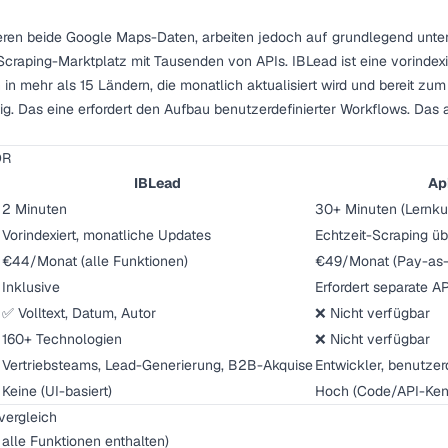
eren beide Google Maps-Daten, arbeiten jedoch auf grundlegend unter
Scraping-Marktplatz mit Tausenden von APIs. IBLead ist eine vorindex
n mehr als 15 Ländern, die monatlich aktualisiert wird und bereit zum 
tig. Das eine erfordert den Aufbau benutzerdefinierter Workflows. Das 
DR
IBLead
Ap
2 Minuten
30+ Minuten (Lernku
Vorindexiert, monatliche Updates
Echtzeit-Scraping üb
€44/Monat (alle Funktionen)
€49/Monat (Pay-as-
Inklusive
Erfordert separate AP
✅ Volltext, Datum, Autor
❌ Nicht verfügbar
160+ Technologien
❌ Nicht verfügbar
Vertriebsteams, Lead-Generierung, B2B-Akquise
Entwickler, benutzer
Keine (UI-basiert)
Hoch (Code/API-Kenn
vergleich
alle Funktionen enthalten)