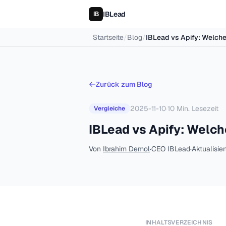
IBLead
Startseite
/
Blog
/
IBLead vs Apify: Welch
Zurück zum Blog
2025-11-10
·
10
Min. Lesezeit
Vergleiche
IBLead vs Apify: Welc
Von
Ibrahim Demol
·
CEO IBLead
·
Aktualisie
INHALTSVERZEICHNIS