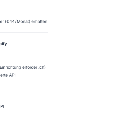
rter (€44/Monat) erhalten
pify
Einrichtung erforderlich)
erte API
API