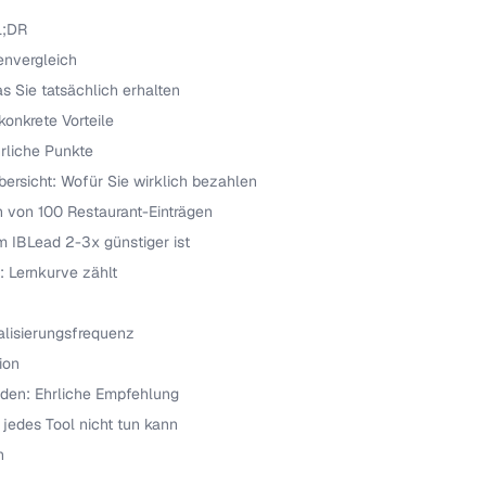
L;DR
envergleich
s Sie tatsächlich erhalten
onkrete Vorteile
rliche Punkte
übersicht: Wofür Sie wirklich bezahlen
en von 100 Restaurant-Einträgen
m IBLead 2-3x günstiger ist
: Lernkurve zählt
alisierungsfrequenz
ion
den: Ehrliche Empfehlung
jedes Tool nicht tun kann
n