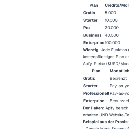
Plan
Credits/Mo
Gratis
5.000
Starter
10.000
Pro
20.000
Business
40.000
Enterprise
100.000
Wichtig
: Jede Funktion 
kostenpflichtigen Plan e
Apify-Preise ($USD/Mona
Plan
Monatlich
Gratis
Begrenzt
Starter
Pay-as-y
Professionell
Pay-as-y
Enterprise
Benutzerde
Der Haken
: Apify berec
erhalten UND Website-Te
Beispiel aus der Praxis
:
- Google Maps Scraper 