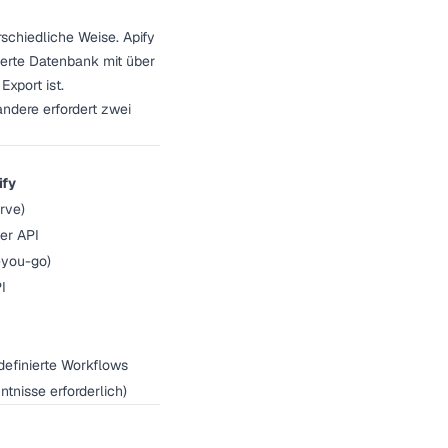
schiedliche Weise. Apify
ierte Datenbank mit über
Export ist.
andere erfordert zwei
ify
rve)
er API
you-go)
I
definierte Workflows
tnisse erforderlich)