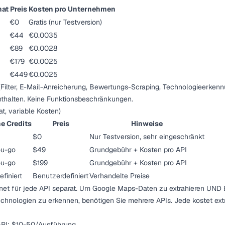
nat
Preis
Kosten pro Unternehmen
€0
Gratis (nur Testversion)
€44
€0.0035
€89
€0.0028
€179
€0.0025
€449
€0.0025
(Filter, E-Mail-Anreicherung, Bewertungs-Scraping, Technologieerkennu
nthalten. Keine Funktionsbeschränkungen.
t, variable Kosten)
e Credits
Preis
Hinweise
$0
Nur Testversion, sehr eingeschränkt
ou-go
$49
Grundgebühr + Kosten pro API
ou-go
$199
Grundgebühr + Kosten pro API
finiert
Benutzerdefiniert
Verhandelte Preise
hnet für jede API separat. Um Google Maps-Daten zu extrahieren UND
chnologien zu erkennen, benötigen Sie mehrere APIs. Jede kostet extr
API: $10-50/Ausführung