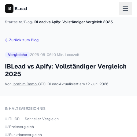
IBLead
Startseite
/
Blog
/
IBLead vs Apify: Vollständiger Vergleich 2025
Zurück zum Blog
Vergleiche
2026-05-06
·
10
Min. Lesezeit
IBLead vs Apify: Vollständiger Vergleich
2025
Von
Ibrahim Demol
·
CEO IBLead
·
Aktualisiert am
12. Juni 2026
INHALTSVERZEICHNIS
01
TL;DR — Schneller Vergleich
02
Preisvergleich
03
Funktionsvergleich