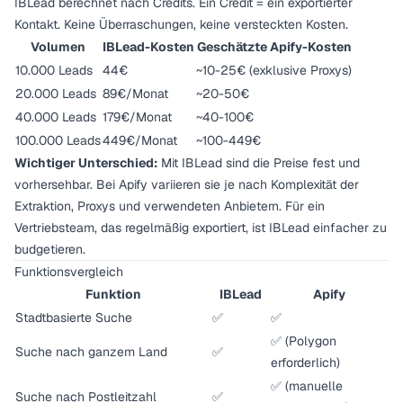
IBLead berechnet nach Credits. Ein Credit = ein exportierter
Kontakt. Keine Überraschungen, keine versteckten Kosten.
Volumen
IBLead-Kosten
Geschätzte Apify-Kosten
10.000 Leads
44€
~10-25€ (exklusive Proxys)
20.000 Leads
89€/Monat
~20-50€
40.000 Leads
179€/Monat
~40-100€
100.000 Leads
449€/Monat
~100-449€
Wichtiger Unterschied:
Mit IBLead sind die Preise fest und
vorhersehbar. Bei Apify variieren sie je nach Komplexität der
Extraktion, Proxys und verwendeten Anbietern. Für ein
Vertriebsteam, das regelmäßig exportiert, ist IBLead einfacher zu
budgetieren.
Funktionsvergleich
Funktion
IBLead
Apify
Stadtbasierte Suche
✅
✅
✅ (Polygon
Suche nach ganzem Land
✅
erforderlich)
✅ (manuelle
Suche nach Postleitzahl
✅