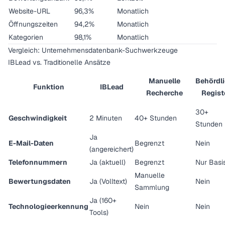
Website-URL
96,3%
Monatlich
Öffnungszeiten
94,2%
Monatlich
Kategorien
98,1%
Monatlich
Vergleich: Unternehmensdatenbank-Suchwerkzeuge
IBLead vs. Traditionelle Ansätze
Manuelle
Behördl
Funktion
IBLead
Recherche
Regist
30+
Geschwindigkeit
2 Minuten
40+ Stunden
Stunden
Ja
E-Mail-Daten
Begrenzt
Nein
(angereichert)
Telefonnummern
Ja (aktuell)
Begrenzt
Nur Basi
Manuelle
Bewertungsdaten
Ja (Volltext)
Nein
Sammlung
Ja (160+
Technologieerkennung
Nein
Nein
Tools)