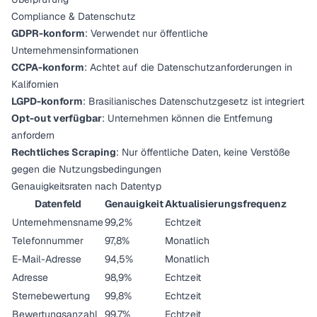
Compliance & Datenschutz
GDPR-konform
: Verwendet nur öffentliche
Unternehmensinformationen
CCPA-konform
: Achtet auf die Datenschutzanforderungen in
Kalifornien
LGPD-konform
: Brasilianisches Datenschutzgesetz ist integriert
Opt-out verfügbar
: Unternehmen können die Entfernung
anfordern
Rechtliches Scraping
: Nur öffentliche Daten, keine Verstöße
gegen die Nutzungsbedingungen
Genauigkeitsraten nach Datentyp
Datenfeld
Genauigkeit
Aktualisierungsfrequenz
Unternehmensname
99,2%
Echtzeit
Telefonnummer
97,8%
Monatlich
E-Mail-Adresse
94,5%
Monatlich
Adresse
98,9%
Echtzeit
Sternebewertung
99,8%
Echtzeit
Bewertungsanzahl
99,7%
Echtzeit