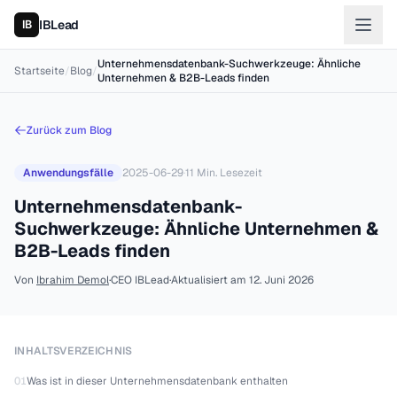
IBLead
Unternehmensdatenbank-Suchwerkzeuge: Ähnliche
Startseite
/
Blog
/
Unternehmen & B2B-Leads finden
Zurück zum Blog
Anwendungsfälle
2025-06-29
·
11
Min. Lesezeit
Unternehmensdatenbank-
Suchwerkzeuge: Ähnliche Unternehmen &
B2B-Leads finden
Von
Ibrahim Demol
·
CEO IBLead
·
Aktualisiert am
12. Juni 2026
INHALTSVERZEICHNIS
01
Was ist in dieser Unternehmensdatenbank enthalten