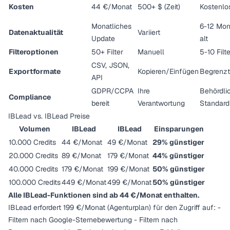
Kosten
44 €/Monat
500+ $ (Zeit)
Kostenlo
Monatliches
6-12 Mon
Datenaktualität
Variiert
Update
alt
Filteroptionen
50+ Filter
Manuell
5-10 Filt
CSV, JSON,
Exportformate
Kopieren/Einfügen
Begrenzt
API
GDPR/CCPA
Ihre
Behördli
Compliance
bereit
Verantwortung
Standard
IBLead vs. IBLead Preise
Volumen
IBLead
IBLead
Einsparungen
10.000 Credits
44 €/Monat
49 €/Monat
29% günstiger
20.000 Credits
89 €/Monat
179 €/Monat
44% günstiger
40.000 Credits
179 €/Monat
199 €/Monat
50% günstiger
100.000 Credits
449 €/Monat
499 €/Monat
50% günstiger
Alle IBLead-Funktionen sind ab 44 €/Monat enthalten.
IBLead erfordert 199 €/Monat (Agenturplan) für den Zugriff auf: -
Filtern nach Google-Sternebewertung - Filtern nach