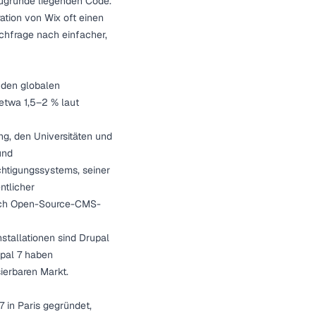
zugrunde liegenden Code.
ation von Wix oft einen
chfrage nach einfacher,
 den globalen
etwa 1,5–2 % laut
ng, den Universitäten und
und
htigungssystems, seiner
ntlicher
risch Open-Source-CMS-
nstallationen sind Drupal
upal 7 haben
sierbaren Markt.
7 in Paris gegründet,