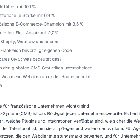
tführer mit 10,1 %
titutionelle Stärke mit 6,9 %
zösische E-Commerce-Champion mit 3,6 %
eting-First-Ansatz mit 2,7 %
, Shopify, Webflow und andere
 Frankreich bevorzugt eigenen Code
bares CMS: Was bedeutet das?
on den globalen CMS-Statistiken unterscheidet
Was diese Websites unter der Haube antreibt
e
für französische Unternehmen wichtig sind
System (CMS) ist das Rückgrat jeder Unternehmenswebsite. Es bestim
en, welche Plugins und Integrationen verfügbar sind, wie sicher die W
der Talentpool ist, um sie zu pflegen und weiterzuentwickeln. Für Age
estoren, die den Webdienstleistungsmarkt bewerten, und für Unternehm