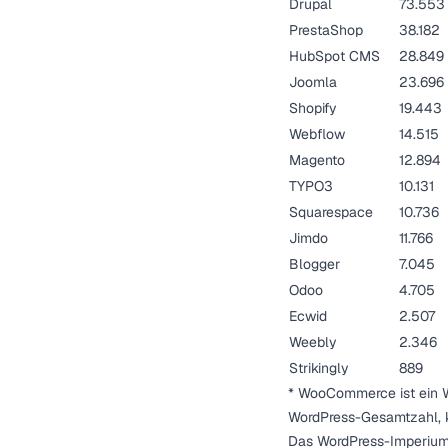
Drupal
73.553
PrestaShop
38.182
HubSpot CMS
28.849
Joomla
23.696
Shopify
19.443
Webflow
14.515
Magento
12.894
TYPO3
10.131
Squarespace
10.736
Jimdo
11.766
Blogger
7.045
Odoo
4.705
Ecwid
2.507
Weebly
2.346
Strikingly
889
* WooCommerce ist ein 
WordPress-Gesamtzahl, k
Das WordPress-Imperium