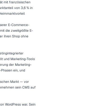
ät mit französischen
ktanteil von 3,6 % in
 Heimmarktvorteil
serer
E-Commerce-
it die zweitgrößte E-
er ihren Shop ohne
ingintegrierter
llt und Marketing-Tools
erung der Marketing-
l-Phasen ein, und
sischen Markt — vor
nternehmen sein CMS auf
von WordPress war. Sein