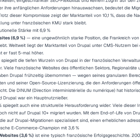
keiten, eingeschränkter SEO-Flexibilität und keinem Zugriff auf den 
er ihre anfänglichen Anforderungen hinauswachsen, bedeutet die Migr
otz dieser Kompromisse zeigt der Marktanteil von 10,1 %, dass die Na
llung unter französischen KMU stark bleibt.
tutionelle Stärke mit 6,9 %
ites (6,9 %)
— eine ungewöhnlich starke Position, die Frankreich von
bt. Weltweit liegt der Marktanteil von Drupal unter CMS-Nutzern bei 
t er fast 5-mal höher.
 spiegelt die tiefen Wurzeln von Drupal in der französischen Verwaltu
r. Viele französische Websites des öffentlichen Sektors, Regionalräte 
aben Drupal frühzeitig übernommen — wegen seines granularen Berec
ten und seiner Open-Source-Lizenzierung, die den Anforderungen öffe
cht. Die DINUM (Direction interministérielle du numérique) hat histo
 Drupal war ein Hauptnutznießer.
 spiegelt auch eine strukturelle Herausforderung wider: Viele dieser I
noch nicht auf Drupal 10+ migriert wurden. Mit dem End-of-Life von Dr
die auf Drupal-Migrationen spezialisiert sind, einen erheblichen adres
sische E-Commerce-Champion mit 3,6 %
Websites (3,6 %)
ist eine typisch französische Erfolgsgeschichte. 200