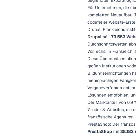
begrenzten Exportmöglich
Für Unternehmen, die üb
kompletten Neuaufbau. Tr
codefreier Website-Erste
Drupal: Frankreichs insti
Drupal
hält
73.553 Webs
Durchschnittswerten abhe
W3Techs. In Frankreich is
Diese Überrepräsentation
großen Institutionen wide
Bildungseinrichtungen h
mehrsprachigen Fähigkei
Vergabeverfahren entspri
Lösungen empfohlen, und
Der Marktanteil von 6,9 %
7- oder 8-Websites, die 
französische Agenturen, 
PrestaShop: Der franzö
PrestaShop
mit
38.182 