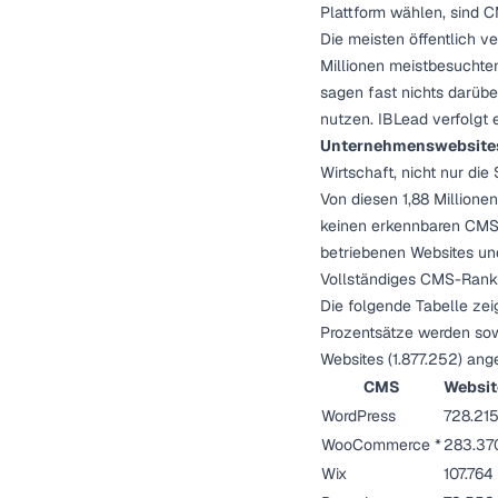
Plattform wählen, sind C
Die meisten öffentlich v
Millionen meistbesuchten
sagen fast nichts darübe
nutzen. IBLead verfolgt
Unternehmenswebsite
Wirtschaft, nicht nur die 
Von diesen 1,88 Millione
keinen erkennbaren CMS-
betriebenen Websites un
Vollständiges CMS-Ranki
Die folgende Tabelle zei
Prozentsätze werden sowo
Websites (1.877.252) an
CMS
Websit
WordPress
728.21
WooCommerce *
283.37
Wix
107.764