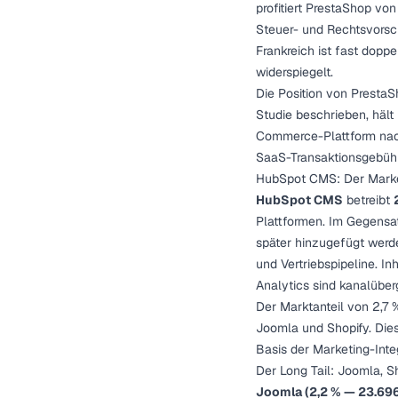
profitiert PrestaShop vo
Steuer- und Rechtsvorsc
Frankreich ist fast dopp
widerspiegelt.
Die Position von Presta
Studie
beschrieben, hält
Commerce-Plattform nach
SaaS-Transaktionsgebühr
HubSpot CMS: Der Market
HubSpot CMS
betreibt
Plattformen. Im Gegensat
später hinzugefügt werd
und Vertriebspipeline. In
Analytics sind kanalüberg
Der Marktanteil von 2,7
Joomla und Shopify. Die
Basis der Marketing-Integr
Der Long Tail: Joomla, S
Joomla (2,2 % — 23.69