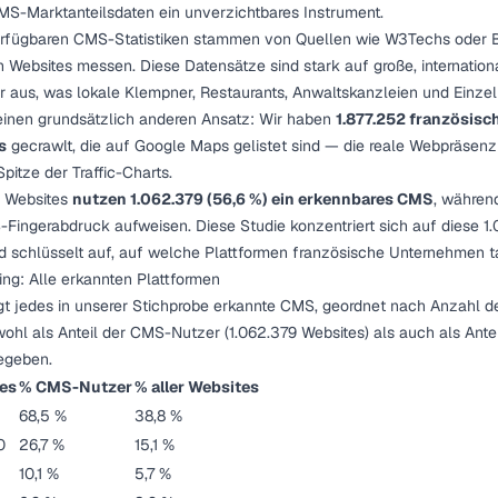
MS-Marktanteilsdaten ein unverzichtbares Instrument.
erfügbaren CMS-Statistiken stammen von Quellen wie W3Techs oder Bui
 Websites messen. Diese Datensätze sind stark auf große, internation
r aus, was lokale Klempner, Restaurants, Anwaltskanzleien und Einzel
 einen grundsätzlich anderen Ansatz: Wir haben
1.877.252 französisc
s
gecrawlt, die auf Google Maps gelistet sind — die reale Webpräsenz
Spitze der Traffic-Charts.
n Websites
nutzen 1.062.379 (56,6 %) ein erkennbares CMS
, währe
Fingerabdruck aufweisen. Diese Studie konzentriert sich auf diese 
d schlüsselt auf, auf welche Plattformen französische Unternehmen t
ng: Alle erkannten Plattformen
gt jedes in unserer Stichprobe erkannte CMS, geordnet nach Anzahl de
hl als Anteil der CMS-Nutzer (1.062.379 Websites) als auch als Antei
gegeben.
es
% CMS-Nutzer
% aller Websites
5
68,5 %
38,8 %
0
26,7 %
15,1 %
10,1 %
5,7 %