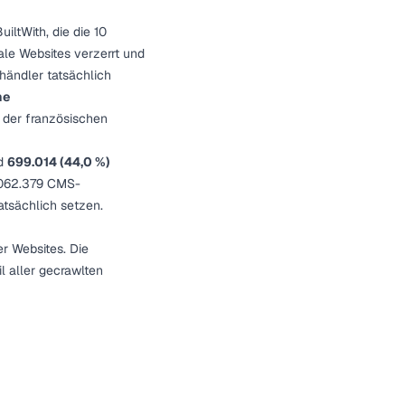
ltWith, die die 10
ale Websites verzerrt und
händler tatsächlich
he
 der französischen
nd
699.014 (44,0 %)
1.062.379 CMS-
atsächlich setzen.
r Websites. Die
l aller gecrawlten