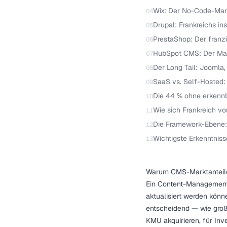
Wix: Der No-Code-Mark
04
Drupal: Frankreichs ins
05
PrestaShop: Der fran
06
HubSpot CMS: Der Mark
07
Der Long Tail: Joomla
08
SaaS vs. Self-Hosted:
09
Die 44 % ohne erkenn
10
Wie sich Frankreich v
11
Die Framework-Ebene: 
12
Wichtigste Erkenntniss
13
Warum CMS-Marktanteile 
Ein Content-Management-
aktualisiert werden könn
entscheidend — wie groß 
KMU akquirieren, für Inv