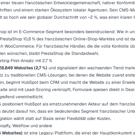
n einer treuen französischen Entwicklergemeinschaft, nativer Konformit
hriften und einem starken Ökosystem lokaler Agenturen. Sein CMS-Mar
elt so hoch wie sein globaler Durchschnitt von ~2 %, was einen klaren
Shop ist im E-Commerce-Segment besonders beeindruckend: Wie in un
 PrestaShop 10,8 % des französischen Online-Shop-Marktes und ist dam
 WooCommerce. Für französische Händler, die die volle Kontrolle üb
en wünschen, bleibt PrestaShop die Standardwahl.
ing-First-Ansatz mit 2,7 %
28.849 Websites (2,7 %)
und signalisiert den wachsenden Trend market
z zu traditionellen CMS-Lösungen, bei denen die Website zuerst erste
en, beginnt HubSpot beim CRM und macht die Website zu einer Erweit
halte sind mit Lead-Scoring verknüpft, Formulare speisen direkt in Dea
reifend vereinheitlicht.
 % positioniert HubSpot als ernstzunehmenden Akteur auf dem franzö
s deutet darauf hin, dass ein bedeutendes Segment französischer U
ation wählt statt auf Basis reiner Flexibilität oder Kosten.
hopify, Webflow und andere
6 Websites)
ist eine Legacy-Plattform, die einst der Hauptkonkurrent 