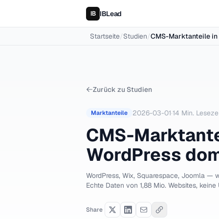
IBLead
Startseite
/
Studien
/
CMS-Marktanteile in 
Zurück zu Studien
2026-03-01
·
14
Min. Lesezei
Marktanteile
CMS-Marktantei
WordPress domi
WordPress, Wix, Squarespace, Joomla — 
Echte Daten von 1,88 Mio. Websites, keine
Share