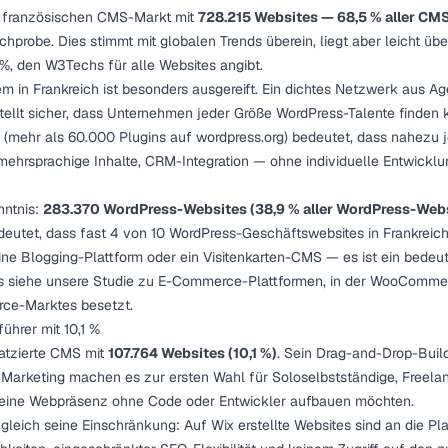
n französischen CMS-Markt mit
728.215 Websites — 68,5 % aller CM
hprobe. Dies stimmt mit globalen Trends überein, liegt aber leicht üb
%, den W3Techs für alle Websites angibt.
in Frankreich ist besonders ausgereift. Ein dichtes Netzwerk aus Ag
llt sicher, dass Unternehmen jeder Größe WordPress-Talente finden 
 (mehr als 60.000 Plugins auf wordpress.org) bedeutet, dass nahezu
hrsprachige Inhalte, CRM-Integration — ohne individuelle Entwickl
nntnis:
283.370 WordPress-Websites (38,9 % aller WordPress-Web
deutet, dass fast 4 von 10 WordPress-Geschäftswebsites in Frankreich
eine Blogging-Plattform oder ein Visitenkarten-CMS — es ist ein bed
ls siehe unsere
Studie zu E-Commerce-Plattformen
, in der WooComme
ce-Marktes besetzt.
hrer mit 10,1 %
latzierte CMS mit
107.764 Websites (10,1 %)
. Sein Drag-and-Drop-Build
 Marketing machen es zur ersten Wahl für Soloselbstständige, Freela
 eine Webpräsenz ohne Code oder Entwickler aufbauen möchten.
ugleich seine Einschränkung: Auf Wix erstellte Websites sind an die Pl