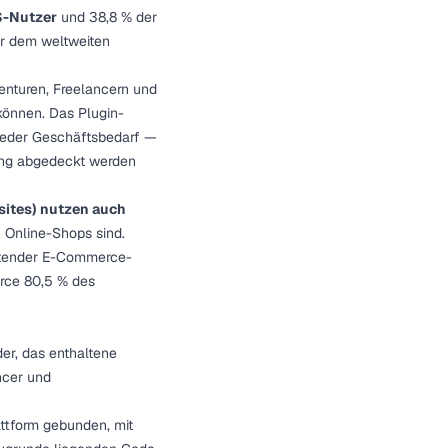
S-Nutzer
und 38,8 % der
er dem weltweiten
enturen, Freelancern und
können. Das Plugin-
 jeder Geschäftsbedarf —
ung abgedeckt werden
sites) nutzen auch
 Online-Shops sind.
eutender E-Commerce-
rce 80,5 % des
er, das enthaltene
ncer und
attform gebunden, mit