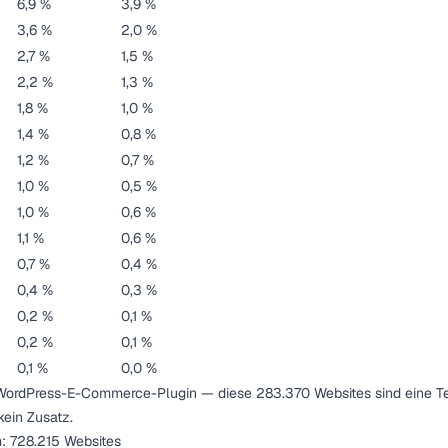
6,9 %
3,9 %
3,6 %
2,0 %
2,7 %
1,5 %
2,2 %
1,3 %
1,8 %
1,0 %
1,4 %
0,8 %
1,2 %
0,7 %
1,0 %
0,5 %
1,0 %
0,6 %
1,1 %
0,6 %
0,7 %
0,4 %
0,4 %
0,3 %
0,2 %
0,1 %
0,2 %
0,1 %
0,1 %
0,0 %
WordPress-E-Commerce-Plugin — diese 283.370 Websites sind eine T
ein Zusatz.
: 728.215 Websites