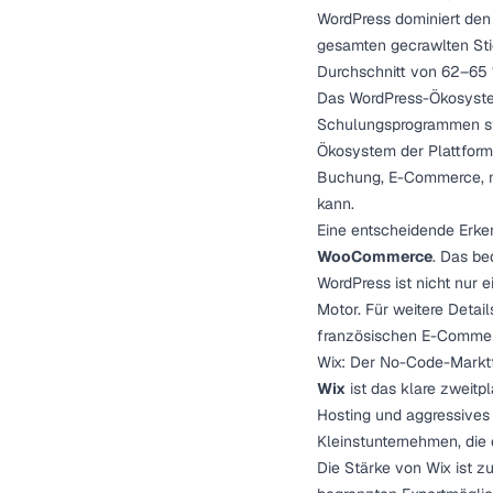
WordPress dominiert de
gesamten gecrawlten Stic
Durchschnitt von 62–65 
Das WordPress-Ökosystem 
Schulungsprogrammen ste
Ökosystem der Plattform
Buchung, E-Commerce, me
kann.
Eine entscheidende Erke
WooCommerce
. Das be
WordPress ist nicht nur 
Motor. Für weitere Detai
französischen E-Commer
Wix: Der No-Code-Marktfü
Wix
ist das klare zweitp
Hosting und aggressives
Kleinstunternehmen, die
Die Stärke von Wix ist z