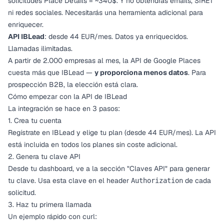
solicitudes Place Details = ~340$. Y no obtendrás emails, SIRET
ni redes sociales. Necesitarás una herramienta adicional para
enriquecer.
API IBLead
: desde 44 EUR/mes. Datos ya enriquecidos.
Llamadas ilimitadas.
A partir de 2.000 empresas al mes, la API de Google Places
cuesta más que IBLead —
y proporciona menos datos
. Para
prospección B2B, la elección está clara.
Cómo empezar con la API de IBLead
La integración se hace en 3 pasos:
1. Crea tu cuenta
Regístrate en IBLead
y elige tu plan (desde 44 EUR/mes). La API
está incluida en todos los planes sin coste adicional.
2. Genera tu clave API
Desde tu dashboard, ve a la sección "Claves API" para generar
tu clave. Usa esta clave en el header
de cada
Authorization
solicitud.
3. Haz tu primera llamada
Un ejemplo rápido con curl: