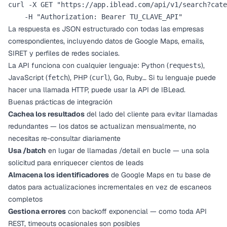
curl -X GET "https://app.iblead.com/api/v1/search?cate
    -H "Authorization: Bearer TU_CLAVE_API"
La respuesta es JSON estructurado con todas las empresas
correspondientes, incluyendo datos de Google Maps, emails,
SIRET y perfiles de redes sociales.
La API funciona con cualquier lenguaje: Python (
),
requests
JavaScript (
), PHP (
), Go, Ruby… Si tu lenguaje puede
fetch
curl
hacer una llamada HTTP, puede usar la API de IBLead.
Buenas prácticas de integración
Cachea los resultados
del lado del cliente para evitar llamadas
redundantes — los datos se actualizan mensualmente, no
necesitas re-consultar diariamente
Usa /batch
en lugar de llamadas /detail en bucle — una sola
solicitud para enriquecer cientos de leads
Almacena los identificadores
de Google Maps en tu base de
datos para actualizaciones incrementales en vez de escaneos
completos
Gestiona errores
con backoff exponencial — como toda API
REST, timeouts ocasionales son posibles