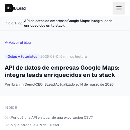
IBLead
API de datos de empresas Google Maps: integra leads
Inicio
/
Blog
/
enriquecidos en tu stack
Volver al blog
Guías y tutoriales
2026-03-01
·
9
min de lectura
API de datos de empresas Google Maps:
integra leads enriquecidos en tu stack
Por
Ibrahim Demol
·
CEO IBLead
·
Actualizado el
14 de marzo de 2026
ÍNDICE
01
¿Por qué una API en lugar de una exportación CSV?
02
Lo que ofrece la API de IBLead