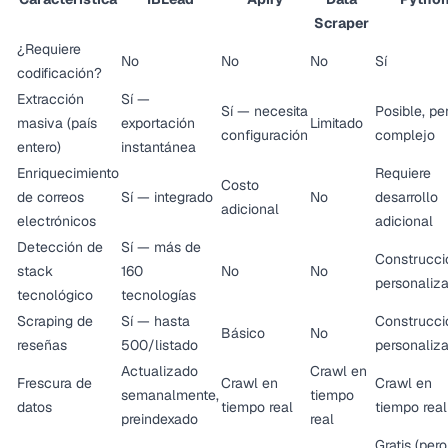
Scraper
¿Requiere
No
No
No
Sí
codificación?
Extracción
Sí —
Sí — necesita
Posible, pe
masiva (país
exportación
Limitado
configuración
complejo
entero)
instantánea
Enriquecimiento
Requiere
Costo
de correos
Sí — integrado
No
desarrollo
adicional
electrónicos
adicional
Detección de
Sí — más de
Construcci
stack
160
No
No
personaliz
tecnológico
tecnologías
Scraping de
Sí — hasta
Construcci
Básico
No
reseñas
500/listado
personaliz
Actualizado
Crawl en
Frescura de
Crawl en
Crawl en
semanalmente,
tiempo
datos
tiempo real
tiempo real
preindexado
real
Gratis (pero