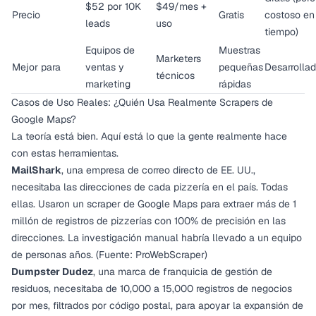
$52 por 10K
$49/mes +
Precio
Gratis
costoso en
leads
uso
tiempo)
Equipos de
Muestras
Marketers
Mejor para
ventas y
pequeñas
Desarrolla
técnicos
marketing
rápidas
Casos de Uso Reales: ¿Quién Usa Realmente Scrapers de
Google Maps?
La teoría está bien. Aquí está lo que la gente realmente hace
con estas herramientas.
MailShark
, una empresa de correo directo de EE. UU.,
necesitaba las direcciones de cada pizzería en el país. Todas
ellas. Usaron un scraper de Google Maps para extraer más de 1
millón de registros de pizzerías con 100% de precisión en las
direcciones. La investigación manual habría llevado a un equipo
de personas años. (Fuente: ProWebScraper)
Dumpster Dudez
, una marca de franquicia de gestión de
residuos, necesitaba de 10,000 a 15,000 registros de negocios
por mes, filtrados por código postal, para apoyar la expansión de