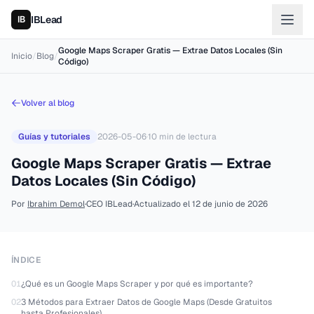
IBLead
Google Maps Scraper Gratis — Extrae Datos Locales (Sin
Inicio
/
Blog
/
Código)
Volver al blog
Guías y tutoriales
2026-05-06
·
10
min de lectura
Google Maps Scraper Gratis — Extrae
Datos Locales (Sin Código)
Por
Ibrahim Demol
·
CEO IBLead
·
Actualizado el
12 de junio de 2026
ÍNDICE
01
¿Qué es un Google Maps Scraper y por qué es importante?
02
3 Métodos para Extraer Datos de Google Maps (Desde Gratuitos
hasta Profesionales)