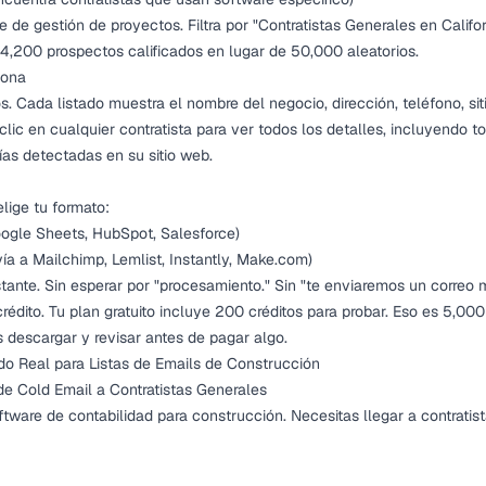
 de gestión de proyectos. Filtra por "Contratistas Generales en Calif
: 4,200 prospectos calificados en lugar de 50,000 aleatorios.
iona
. Cada listado muestra el nombre del negocio, dirección, teléfono, siti
lic en cualquier contratista para ver todos los detalles, incluyendo t
ías detectadas en su sitio web.
elige tu formato:
oogle Sheets, HubSpot, Salesforce)
ía a Mailchimp, Lemlist, Instantly, Make.com)
stante. Sin esperar por "procesamiento." Sin "te enviaremos un correo
rédito. Tu plan gratuito incluye 200 créditos para probar. Eso es 5,0
descargar y revisar antes de pagar algo.
o Real para Listas de Emails de Construcción
e Cold Email a Contratistas Generales
ftware de contabilidad para construcción. Necesitas llegar a contrati