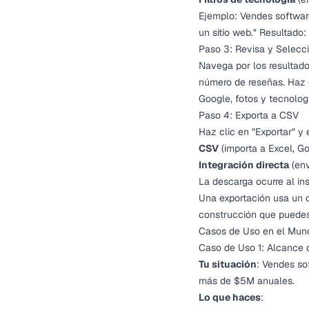
Ejemplo: Vendes software
un sitio web." Resultado
Paso 3: Revisa y Selecc
Navega por los resultados
número de reseñas. Haz c
Google, fotos y tecnolog
Paso 4: Exporta a CSV
Haz clic en "Exportar" y 
CSV
(importa a Excel, G
Integración directa
(env
La descarga ocurre al in
Una exportación usa un c
construcción que puedes 
Casos de Uso en el Mund
Caso de Uso 1: Alcance d
Tu situación
: Vendes so
más de $5M anuales.
Lo que haces
: