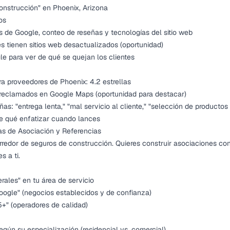
onstrucción" en Phoenix, Arizona
os
es de Google, conteo de reseñas y tecnologías del sitio web
es tienen sitios web desactualizados (oportunidad)
e para ver de qué se quejan los clientes
ra proveedores de Phoenix: 4.2 estrellas
s reclamados en Google Maps (oportunidad para destacar)
: "entrega lenta," "mal servicio al cliente," "selección de productos 
e qué enfatizar cuando lances
s de Asociación y Referencias
orredor de seguros de construcción. Quieres construir asociaciones con
s a ti.
rales" en tu área de servicio
Google" (negocios establecidos y de confianza)
.5+" (operadores de calidad)
egún su especialización (residencial vs. comercial)