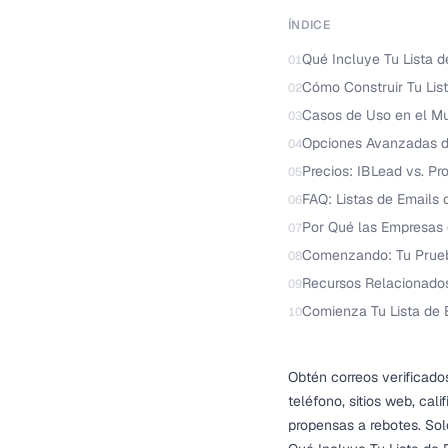
ÍNDICE
Qué Incluye Tu Lista 
01
Cómo Construir Tu Lis
02
Casos de Uso en el Mu
03
Opciones Avanzadas de
04
Precios: IBLead vs. Pr
05
FAQ: Listas de Emails
06
Por Qué las Empresas 
07
Comenzando: Tu Prueb
08
Recursos Relacionado
09
Comienza Tu Lista de 
10
Obtén correos verificad
teléfono, sitios web, cal
propensas a rebotes. So