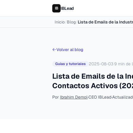
IBLead
Inicio
/
Blog
/
Lista de Emails de la Indus
Volver al blog
2025-08-03
·
9
min de 
Guías y tutoriales
Lista de Emails de la I
Contactos Activos (20
Por
Ibrahim Demol
·
CEO IBLead
·
Actualizad