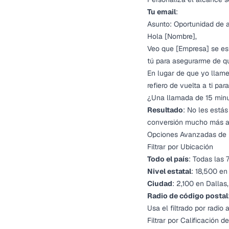
Tu email
:
Asunto: Oportunidad de a
Hola [Nombre],
Veo que [Empresa] se esp
tú para asegurarme de qu
En lugar de que yo llame 
refiero de vuelta a ti p
¿Una llamada de 15 minu
Resultado
: No les está
conversión mucho más al
Opciones Avanzadas de F
Filtrar por Ubicación
Todo el país
: Todas las
Nivel estatal
: 18,500 en
Ciudad
: 2,100 en Dalla
Radio de código postal
Usa el filtrado por radio 
Filtrar por Calificación 