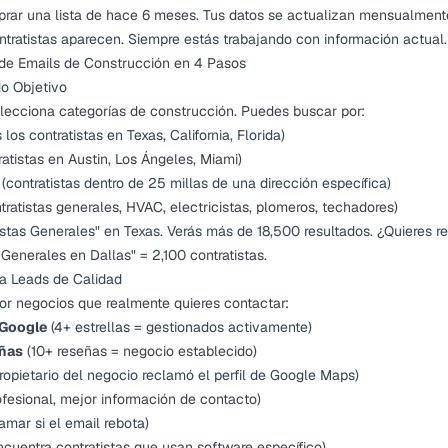
prar una lista de hace 6 meses. Tus datos se actualizan mensualment
tratistas aparecen. Siempre estás trabajando con información actual.
 de Emails de Construcción en 4 Pasos
o Objetivo
lecciona categorías de construcción. Puedes buscar por:
 los contratistas en Texas, California, Florida)
ratistas en Austin, Los Ángeles, Miami)
(contratistas dentro de 25 millas de una dirección específica)
tratistas generales, HVAC, electricistas, plomeros, techadores)
stas Generales" en Texas. Verás más de 18,500 resultados. ¿Quieres red
Generales en Dallas" = 2,100 contratistas.
ara Leads de Calidad
 por negocios que realmente quieres contactar:
 Google
(4+ estrellas = gestionados activamente)
eñas
(10+ reseñas = negocio establecido)
ropietario del negocio reclamó el perfil de Google Maps)
fesional, mejor información de contacto)
amar si el email rebota)
cuentra contratistas que usan software específico)