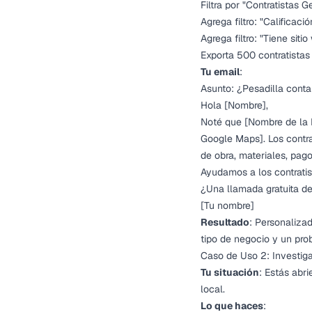
Filtra por "Contratistas 
Agrega filtro: "Calificac
Agrega filtro: "Tiene siti
Exporta 500 contratistas
Tu email
:
Asunto: ¿Pesadilla cont
Hola [Nombre],
Noté que [Nombre de la 
Google Maps]. Los contr
de obra, materiales, pago
Ayudamos a los contratis
¿Una llamada gratuita d
[Tu nombre]
Resultado
: Personaliza
tipo de negocio y un pro
Caso de Uso 2: Investig
Tu situación
: Estás abr
local.
Lo que haces
: