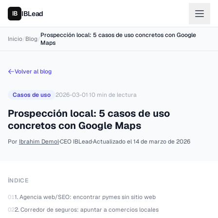
IBLead
Prospección local: 5 casos de uso concretos con Google
Inicio
/
Blog
/
Maps
Volver al blog
Casos de uso
2026-03-01
·
10
min de lectura
Prospección local: 5 casos de uso
concretos con Google Maps
Por
Ibrahim Demol
·
CEO IBLead
·
Actualizado el
14 de marzo de 2026
ÍNDICE
01
1. Agencia web/SEO: encontrar pymes sin sitio web
02
2. Corredor de seguros: apuntar a comercios locales