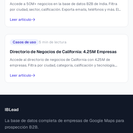
Accede a 50M+ negocios en la base de datos B2B de India. Filtra
por ciudad, sector, calificación. Exporta emails, teléfonos y más. El
directorio de negocios
Leer artículo
Casos de uso
5
min de lectura
Directorio de Negocios de California: 4.25M Empresas
Accede al directorio de negocios de California con 4.25M de
empresas. Filtra por ciudad, categoría, calificación y tecnología.
Exporta a CSV desde €44 por
Leer artículo
IBLead
La base de datos completa de empresas de Google Maps para
prospección B2B.