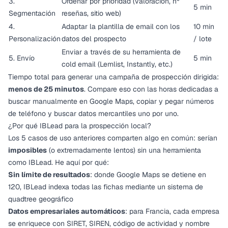
3.
Ordenar por prioridad (valoración, nº
5 min
Segmentación
reseñas, sitio web)
4.
Adaptar la plantilla de email con los
10 min
Personalización
datos del prospecto
/ lote
Enviar a través de su herramienta de
5. Envío
5 min
cold email (Lemlist, Instantly, etc.)
Tiempo total para generar una campaña de prospección dirigida:
menos de 25 minutos
. Compare eso con las horas dedicadas a
buscar manualmente en Google Maps, copiar y pegar números
de teléfono y buscar datos mercantiles uno por uno.
¿Por qué IBLead para la prospección local?
Los 5 casos de uso anteriores comparten algo en común: serían
imposibles
(o extremadamente lentos) sin una herramienta
como IBLead. He aquí por qué:
Sin límite de resultados
: donde Google Maps se detiene en
120, IBLead indexa
todas las fichas
mediante un sistema de
quadtree geográfico
Datos empresariales automáticos
: para Francia, cada empresa
se enriquece con SIRET, SIREN, código de actividad y nombre