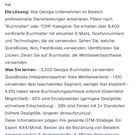
hat.
Die Lösung:
Alle Georgia Unternehmen im Bereich
professionelle Dienstleistungen extrahieren. Filtern nach
"Buchhalter" oder "CPA"-Kategorie. Sie erhalten über 8.400
verifizierte Buchhalter mit aktuellen E-Mails, Telefonnummern
und Technologien, die sie verwenden. Sehen Sie, welche
QuickBooks, Xero, FreshBooks verwenden. Identifizieren Sie
Lücken. Zielen Sie auf Buchhalter, die Wettbewerbssoftware
verwenden.
Was Sie lernen:
- 3.200 Georgia Buchhalter verwenden
QuickBooks (Integrationspartner Ihres Wettbewerbers) - 1.100
verwenden Xero (wachsendes Segment, weniger fest etabliert) -
4.100 haben keine Buchhaltungssoftware erkannt (Greenfield-
Möglichkeit) - 62% sind Einzelpraktiker (geringere Dealgröße,
schnellere Entscheidung) - 38% sind Firmen mit 2+ Standorten
(höhere Dealgröße, längerer Verkaufszyklus)
Diese Informationen prägen Ihre gesamte GTM-Strategie. Ein
Export. €44/Monat. Besser als die Bezahlung von Beratern.
Anwendungsfall 3: Partnerschafts- & Affiliate-Rekrutierung