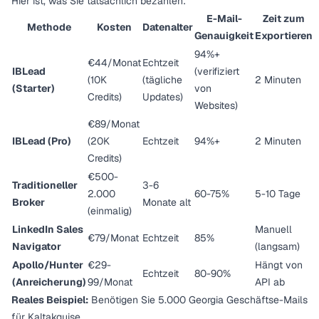
Hier ist, was Sie tatsächlich bezahlen:
E-Mail-
Zeit zum
Methode
Kosten
Datenalter
Genauigkeit
Exportieren
94%+
€44/Monat
Echtzeit
IBLead
(verifiziert
(10K
(tägliche
2 Minuten
(Starter)
von
Credits)
Updates)
Websites)
€89/Monat
IBLead (Pro)
(20K
Echtzeit
94%+
2 Minuten
Credits)
€500-
Traditioneller
3-6
2.000
60-75%
5-10 Tage
Broker
Monate alt
(einmalig)
LinkedIn Sales
Manuell
€79/Monat
Echtzeit
85%
Navigator
(langsam)
Apollo/Hunter
€29-
Hängt von
Echtzeit
80-90%
(Anreicherung)
99/Monat
API ab
Reales Beispiel:
Benötigen Sie 5.000 Georgia Geschäftse-Mails
für Kaltakquise.