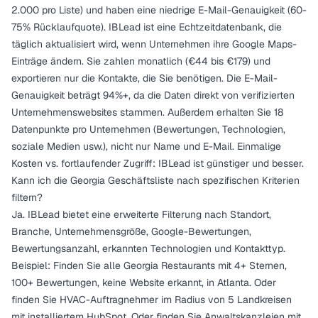
2.000 pro Liste) und haben eine niedrige E-Mail-Genauigkeit (60-
75% Rücklaufquote). IBLead ist eine Echtzeitdatenbank, die
täglich aktualisiert wird, wenn Unternehmen ihre Google Maps-
Einträge ändern. Sie zahlen monatlich (€44 bis €179) und
exportieren nur die Kontakte, die Sie benötigen. Die E-Mail-
Genauigkeit beträgt 94%+, da die Daten direkt von verifizierten
Unternehmenswebsites stammen. Außerdem erhalten Sie 18
Datenpunkte pro Unternehmen (Bewertungen, Technologien,
soziale Medien usw.), nicht nur Name und E-Mail. Einmalige
Kosten vs. fortlaufender Zugriff: IBLead ist günstiger und besser.
Kann ich die Georgia Geschäftsliste nach spezifischen Kriterien
filtern?
Ja. IBLead bietet eine erweiterte Filterung nach Standort,
Branche, Unternehmensgröße, Google-Bewertungen,
Bewertungsanzahl, erkannten Technologien und Kontakttyp.
Beispiel: Finden Sie alle Georgia Restaurants mit 4+ Sternen,
100+ Bewertungen, keine Website erkannt, in Atlanta. Oder
finden Sie HVAC-Auftragnehmer im Radius von 5 Landkreisen
mit installiertem HubSpot. Oder finden Sie Anwaltskanzleien mit