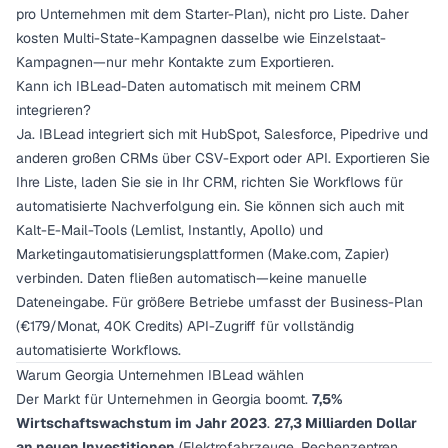
pro Unternehmen mit dem Starter-Plan), nicht pro Liste. Daher
kosten Multi-State-Kampagnen dasselbe wie Einzelstaat-
Kampagnen—nur mehr Kontakte zum Exportieren.
Kann ich IBLead-Daten automatisch mit meinem CRM
integrieren?
Ja. IBLead integriert sich mit HubSpot, Salesforce, Pipedrive und
anderen großen CRMs über CSV-Export oder API. Exportieren Sie
Ihre Liste, laden Sie sie in Ihr CRM, richten Sie Workflows für
automatisierte Nachverfolgung ein. Sie können sich auch mit
Kalt-E-Mail-Tools (Lemlist, Instantly, Apollo) und
Marketingautomatisierungsplattformen (Make.com, Zapier)
verbinden. Daten fließen automatisch—keine manuelle
Dateneingabe. Für größere Betriebe umfasst der Business-Plan
(€179/Monat, 40K Credits) API-Zugriff für vollständig
automatisierte Workflows.
Warum Georgia Unternehmen IBLead wählen
Der Markt für Unternehmen in Georgia boomt.
7,5%
Wirtschaftswachstum im Jahr 2023
.
27,3 Milliarden Dollar
an neuen Investitionen
(Elektrofahrzeuge, Rechenzentren,