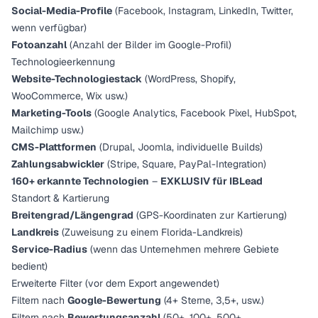
Social-Media-Profile
(Facebook, Instagram, LinkedIn, Twitter,
wenn verfügbar)
Fotoanzahl
(Anzahl der Bilder im Google-Profil)
Technologieerkennung
Website-Technologiestack
(WordPress, Shopify,
WooCommerce, Wix usw.)
Marketing-Tools
(Google Analytics, Facebook Pixel, HubSpot,
Mailchimp usw.)
CMS-Plattformen
(Drupal, Joomla, individuelle Builds)
Zahlungsabwickler
(Stripe, Square, PayPal-Integration)
160+ erkannte Technologien
–
EXKLUSIV für IBLead
Standort & Kartierung
Breitengrad/Längengrad
(GPS-Koordinaten zur Kartierung)
Landkreis
(Zuweisung zu einem Florida-Landkreis)
Service-Radius
(wenn das Unternehmen mehrere Gebiete
bedient)
Erweiterte Filter (vor dem Export angewendet)
Filtern nach
Google-Bewertung
(4+ Sterne, 3,5+, usw.)
Filtern nach
Bewertungsanzahl
(50+, 100+, 500+