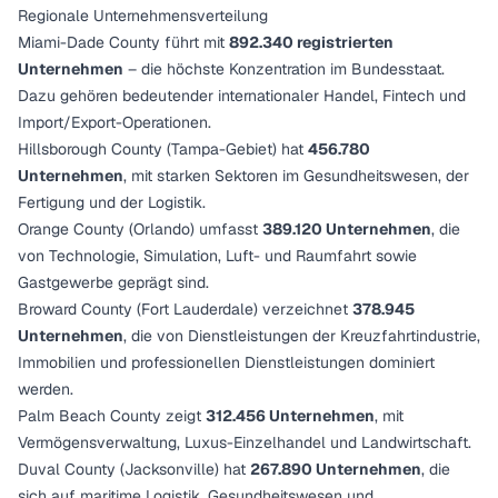
Regionale Unternehmensverteilung
Miami-Dade County führt mit
892.340 registrierten
Unternehmen
– die höchste Konzentration im Bundesstaat.
Dazu gehören bedeutender internationaler Handel, Fintech und
Import/Export-Operationen.
Hillsborough County (Tampa-Gebiet) hat
456.780
Unternehmen
, mit starken Sektoren im Gesundheitswesen, der
Fertigung und der Logistik.
Orange County (Orlando) umfasst
389.120 Unternehmen
, die
von Technologie, Simulation, Luft- und Raumfahrt sowie
Gastgewerbe geprägt sind.
Broward County (Fort Lauderdale) verzeichnet
378.945
Unternehmen
, die von Dienstleistungen der Kreuzfahrtindustrie,
Immobilien und professionellen Dienstleistungen dominiert
werden.
Palm Beach County zeigt
312.456 Unternehmen
, mit
Vermögensverwaltung, Luxus-Einzelhandel und Landwirtschaft.
Duval County (Jacksonville) hat
267.890 Unternehmen
, die
sich auf maritime Logistik, Gesundheitswesen und