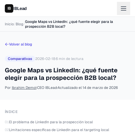
IBLead
Google Maps vs LinkedIn: ¿qué fuente elegir para la
Inicio
/
Blog
/
prospección B2B local?
Volver al blog
Comparativas
2026-02-18
·
6
min de lectura
Google Maps vs LinkedIn: ¿qué fuente
elegir para la prospección B2B local?
Por
Ibrahim Demol
·
CEO IBLead
·
Actualizado el
14 de marzo de 2026
ÍNDICE
01
El problema de LinkedIn para la prospección local
02
Limitaciones específicas de LinkedIn para el targeting local