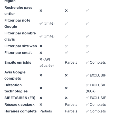
région
Recherche pays
❌
❌
✅
entier
Filtrer par note
✅ (limité)
✅
✅
Google
Filtrer par nombre
✅ (limité)
✅
✅
d'avis
Filtrer par site web
❌
✅
✅
Filtrer par email
❌
✅
✅
❌ (API
Emails enrichis
Partiels
✅ Complets
séparée)
Avis Google
❌
❌
✅ EXCLUSIF
complets
Détection
✅ EXCLUSIF
❌
❌
technologies
(160+)
SIRET/SIREN (FR)
❌
❌
✅ EXCLUSIF
Réseaux sociaux
❌
Partiels
✅ Complets
Horaires complets
Partiels
Partiels
✅ Complets