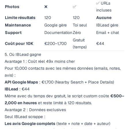
✅ URLs
Photos
❌
✅
incluses
Limite résultats
120
120
Aucune
Maintenance
Google gère
Toi seul
IBLead gère
Support
Documentation
Zéro
Email + chat
Gratuit
Coût pour 10K
€200–1,700
€44
(temps)
5. Où IBLead gagne
Avantage 1 : Coût réel 49x moins cher
Pour 10,000 contacts avec les mêmes données (emails, notes,
avis) :
API Google Maps
: €1,700 (Nearby Search + Place Details)
IBLead
: €44
Même avec du temps dev gratuit, le script custom coûte
€500–
2,000 en heures
et reste limité à 120 résultats.
Avantage 2 : Données exclusives
Seul IBLead scrappe :
Les avis Google complets
(texte + note + date + auteur)