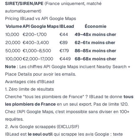
SIRET/SIREN/APE
(France uniquement, matché
automatiquement)
Pricing IBLead vs API Google Maps
Volume
API Google Maps
IBLead
Économie
10,000
€200–1,700
€44
49–48x moins cher
20,000
€400–3,400
€89
62–61x moins cher
50,000
€1,000–8,500
€179
86–85x moins cher
100,000
€2,000–17,000
€449
68–68x moins cher
Note
: Les chiffres API Google Maps incluent Nearby Search +
Place Details pour avoir les emails.
Avantages clés d'IBLead
1. Zéro limite de résultats
Cherche "tous les plombiers de France" ? IBLead te donne
tous
les plombiers de France
en un seul export. Pas de limite 120.
Chez l'API Google Maps, c'est impossible sans diviser en 100+
requêtes.
2. Avis Google scraappés (EXCLUSIF)
IBLead est
le seul outil
qui scrappe les avis Google : texte