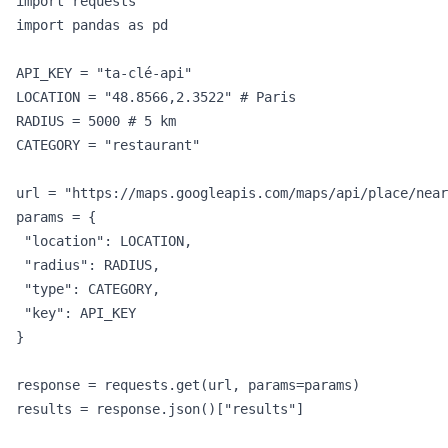
import requests

import pandas as pd

API_KEY = "ta-clé-api"

LOCATION = "48.8566,2.3522" # Paris

RADIUS = 5000 # 5 km

CATEGORY = "restaurant"

url = "https://maps.googleapis.com/maps/api/place/near
params = {

 "location": LOCATION,

 "radius": RADIUS,

 "type": CATEGORY,

 "key": API_KEY

}

response = requests.get(url, params=params)

results = response.json()["results"]
