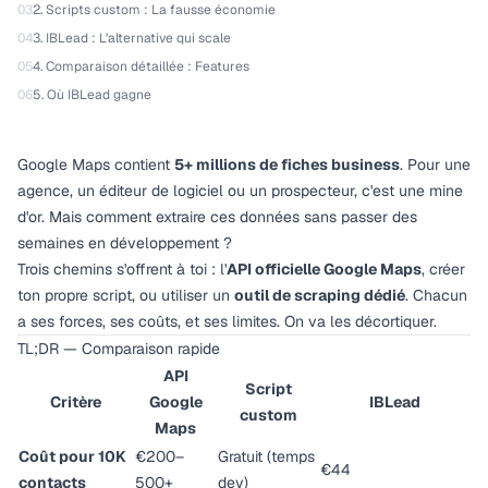
03
2. Scripts custom : La fausse économie
04
3. IBLead : L'alternative qui scale
05
4. Comparaison détaillée : Features
06
5. Où IBLead gagne
Google Maps contient
5+ millions de fiches business
. Pour une
agence, un éditeur de logiciel ou un prospecteur, c'est une mine
d'or. Mais comment extraire ces données sans passer des
semaines en développement ?
Trois chemins s'offrent à toi : l'
API officielle Google Maps
, créer
ton propre script, ou utiliser un
outil de scraping dédié
. Chacun
a ses forces, ses coûts, et ses limites. On va les décortiquer.
TL;DR — Comparaison rapide
API
Script
Critère
Google
IBLead
custom
Maps
Coût pour 10K
€200–
Gratuit (temps
€44
contacts
500+
dev)