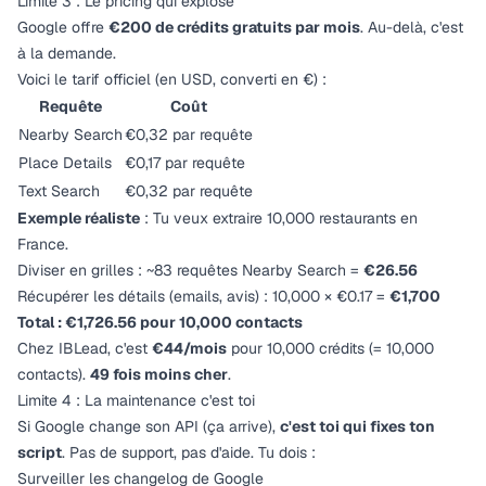
Limite 3 : Le pricing qui explose
Google offre
€200 de crédits gratuits par mois
. Au-delà, c'est
à la demande.
Voici le tarif officiel (en USD, converti en €) :
Requête
Coût
Nearby Search
€0,32 par requête
Place Details
€0,17 par requête
Text Search
€0,32 par requête
Exemple réaliste
: Tu veux extraire 10,000 restaurants en
France.
Diviser en grilles : ~83 requêtes Nearby Search =
€26.56
Récupérer les détails (emails, avis) : 10,000 × €0.17 =
€1,700
Total : €1,726.56 pour 10,000 contacts
Chez IBLead, c'est
€44/mois
pour 10,000 crédits (= 10,000
contacts).
49 fois moins cher
.
Limite 4 : La maintenance c'est toi
Si Google change son API (ça arrive),
c'est toi qui fixes ton
script
. Pas de support, pas d'aide. Tu dois :
Surveiller les changelog de Google