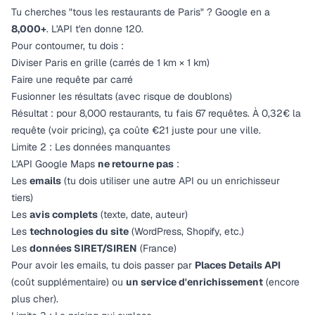
Tu cherches "tous les restaurants de Paris" ? Google en a
8,000+
. L'API t'en donne 120.
Pour contourner, tu dois :
Diviser Paris en grille (carrés de 1 km × 1 km)
Faire une requête par carré
Fusionner les résultats (avec risque de doublons)
Résultat : pour 8,000 restaurants, tu fais 67 requêtes. À 0,32€ la
requête (voir pricing), ça coûte €21 juste pour une ville.
Limite 2 : Les données manquantes
L'API Google Maps
ne retourne pas
:
Les
emails
(tu dois utiliser une autre API ou un enrichisseur
tiers)
Les
avis complets
(texte, date, auteur)
Les
technologies du site
(WordPress, Shopify, etc.)
Les
données SIRET/SIREN
(France)
Pour avoir les emails, tu dois passer par
Places Details API
(coût supplémentaire) ou
un service d'enrichissement
(encore
plus cher).