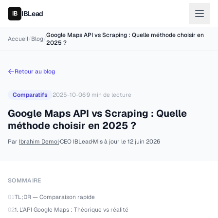
IBLead
Google Maps API vs Scraping : Quelle méthode choisir en
Accueil
/
Blog
/
2025 ?
Retour au blog
Comparatifs
2025-10-06
·
9
min de lecture
Google Maps API vs Scraping : Quelle
méthode choisir en 2025 ?
Par
Ibrahim Demol
·
CEO IBLead
·
Mis à jour le
12 juin 2026
SOMMAIRE
01
TL;DR — Comparaison rapide
02
1. L'API Google Maps : Théorique vs réalité