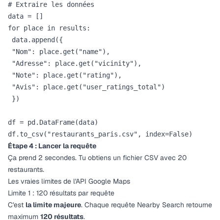
# Extraire les données

data = []

for place in results:

 data.append({

 "Nom": place.get("name"),

 "Adresse": place.get("vicinity"),

 "Note": place.get("rating"),

 "Avis": place.get("user_ratings_total")

 })

df = pd.DataFrame(data)

Étape 4 : Lancer la requête
Ça prend 2 secondes. Tu obtiens un fichier CSV avec 20
restaurants.
Les vraies limites de l'API Google Maps
Limite 1 : 120 résultats par requête
C'est
la limite majeure
. Chaque requête Nearby Search retourne
maximum
120 résultats
.