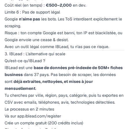
Coût réel (en temps) :
€500–2,000
en dev.
Limite 6 : Pas de support légal
Google
n'aime pas
les bots. Les ToS interdisent explicitement le
scraping.
Risque : ton compte Google est banni, ton IP est blacklistée, ou
Google envoie une cease & desist.
Avec un outil légal comme IBLead, tu n'as pas ce risque.
3. IBLead : L'alternative qui scale
Qu'est-ce qu'IBLead ?
IBLead est une
base de données pré-indexée de 50M+ fiches
business
dans 37 pays. Pas besoin de scraper, les données
sont
déjà extraites, nettoyées, et mises à jour
mensuellement
.
Tu cherches par ville, région, pays, catégorie, puis tu exportes en
CSV avec emails, téléphones, avis, technologies détectées.
Le processus en 2 minutes
Va sur
app.iblead.com/register
Crée un compte gratuit (200 crédits inclus)