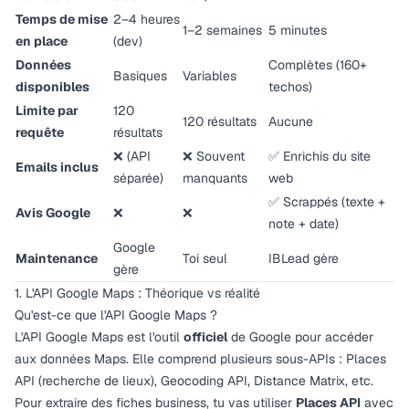
Temps de mise
2–4 heures
1–2 semaines
5 minutes
en place
(dev)
Données
Complètes (160+
Basiques
Variables
disponibles
techos)
Limite par
120
120 résultats
Aucune
requête
résultats
❌ (API
❌ Souvent
✅ Enrichis du site
Emails inclus
séparée)
manquants
web
✅ Scrappés (texte +
Avis Google
❌
❌
note + date)
Google
Maintenance
Toi seul
IBLead gère
gère
1. L'API Google Maps : Théorique vs réalité
Qu'est-ce que l'API Google Maps ?
L'API Google Maps est l'outil
officiel
de Google pour accéder
aux données Maps. Elle comprend plusieurs sous-APIs : Places
API (recherche de lieux), Geocoding API, Distance Matrix, etc.
Pour extraire des fiches business, tu vas utiliser
Places API
avec