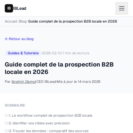
IBLead
Accueil
/
Blog
/
Guide complet de la prospection B2B locale en 2026
Retour au blog
Guides & Tutoriels
2026-02-10
·
7
min de lecture
Guide complet de la prospection B2B
locale en 2026
Par
Ibrahim Demol
·
CEO IBLead
·
Mis à jour le
14 mars 2026
SOMMAIRE
01
1. Le workflow complet de prospection B2B locale
02
2. Identifier vos cibles avec précision
03
3. Trouver les données : comparatif des sources