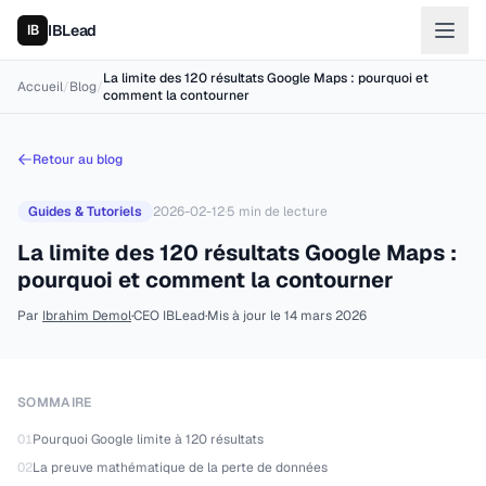
IBLead
La limite des 120 résultats Google Maps : pourquoi et
Accueil
/
Blog
/
comment la contourner
Retour au blog
Guides & Tutoriels
2026-02-12
·
5
min de lecture
La limite des 120 résultats Google Maps :
pourquoi et comment la contourner
Par
Ibrahim Demol
·
CEO IBLead
·
Mis à jour le
14 mars 2026
SOMMAIRE
01
Pourquoi Google limite à 120 résultats
02
La preuve mathématique de la perte de données