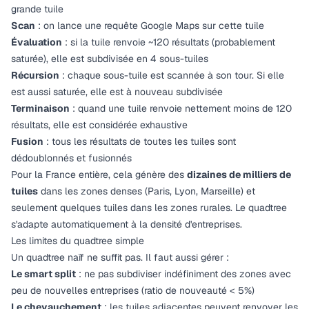
grande tuile
Scan
: on lance une requête Google Maps sur cette tuile
Évaluation
: si la tuile renvoie ~120 résultats (probablement
saturée), elle est subdivisée en 4 sous-tuiles
Récursion
: chaque sous-tuile est scannée à son tour. Si elle
est aussi saturée, elle est à nouveau subdivisée
Terminaison
: quand une tuile renvoie nettement moins de 120
résultats, elle est considérée exhaustive
Fusion
: tous les résultats de toutes les tuiles sont
dédoublonnés et fusionnés
Pour la France entière, cela génère des
dizaines de milliers de
tuiles
dans les zones denses (Paris, Lyon, Marseille) et
seulement quelques tuiles dans les zones rurales. Le quadtree
s'adapte automatiquement à la densité d'entreprises.
Les limites du quadtree simple
Un quadtree naïf ne suffit pas. Il faut aussi gérer :
Le smart split
: ne pas subdiviser indéfiniment des zones avec
peu de nouvelles entreprises (ratio de nouveauté < 5%)
Le chevauchement
: les tuiles adjacentes peuvent renvoyer les