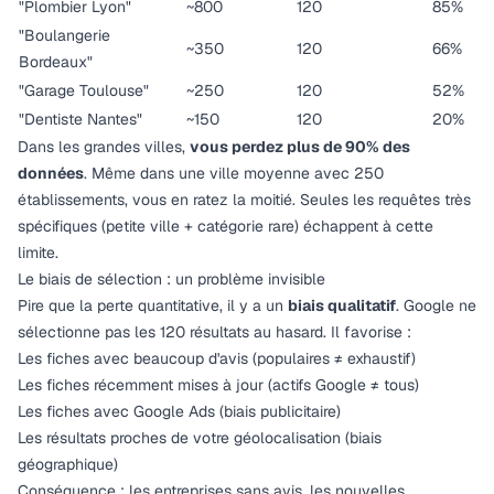
"Plombier Lyon"
~800
120
85%
"Boulangerie
~350
120
66%
Bordeaux"
"Garage Toulouse"
~250
120
52%
"Dentiste Nantes"
~150
120
20%
Dans les grandes villes,
vous perdez plus de 90% des
données
. Même dans une ville moyenne avec 250
établissements, vous en ratez la moitié. Seules les requêtes très
spécifiques (petite ville + catégorie rare) échappent à cette
limite.
Le biais de sélection : un problème invisible
Pire que la perte quantitative, il y a un
biais qualitatif
. Google ne
sélectionne pas les 120 résultats au hasard. Il favorise :
Les fiches avec beaucoup d'avis (populaires ≠ exhaustif)
Les fiches récemment mises à jour (actifs Google ≠ tous)
Les fiches avec Google Ads (biais publicitaire)
Les résultats proches de votre géolocalisation (biais
géographique)
Conséquence : les entreprises sans avis, les nouvelles