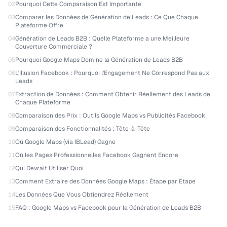
02
Pourquoi Cette Comparaison Est Importante
03
Comparer les Données de Génération de Leads : Ce Que Chaque
Plateforme Offre
04
Génération de Leads B2B : Quelle Plateforme a une Meilleure
Couverture Commerciale ?
05
Pourquoi Google Maps Domine la Génération de Leads B2B
06
L'Illusion Facebook : Pourquoi l'Engagement Ne Correspond Pas aux
Leads
07
Extraction de Données : Comment Obtenir Réellement des Leads de
Chaque Plateforme
08
Comparaison des Prix : Outils Google Maps vs Publicités Facebook
09
Comparaison des Fonctionnalités : Tête-à-Tête
10
Où Google Maps (via IBLead) Gagne
11
Où les Pages Professionnelles Facebook Gagnent Encore
12
Qui Devrait Utiliser Quoi
13
Comment Extraire des Données Google Maps : Étape par Étape
14
Les Données Que Vous Obtiendrez Réellement
15
FAQ : Google Maps vs Facebook pour la Génération de Leads B2B