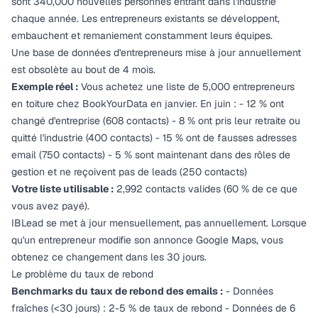
sont 340,000 nouvelles
personnes
entrant dans l'industrie
chaque année. Les entrepreneurs existants se développent,
embauchent et remaniement constamment leurs équipes.
Une base de données d'entrepreneurs mise à jour annuellement
est obsolète au bout de 4 mois.
Exemple réel :
Vous achetez une liste de 5,000 entrepreneurs
en toiture chez BookYourData en janvier. En juin : - 12 % ont
changé d'entreprise (608 contacts) - 8 % ont pris leur retraite ou
quitté l'industrie (400 contacts) - 15 % ont de fausses adresses
email (750 contacts) - 5 % sont maintenant dans des rôles de
gestion et ne reçoivent pas de leads (250 contacts)
Votre liste utilisable :
2,992 contacts valides (60 % de ce que
vous avez payé).
IBLead se met à jour mensuellement, pas annuellement. Lorsque
qu'un entrepreneur modifie son annonce Google Maps, vous
obtenez ce changement dans les 30 jours.
Le problème du taux de rebond
Benchmarks du taux de rebond des emails :
- Données
fraîches (<30 jours) : 2-5 % de taux de rebond - Données de 6