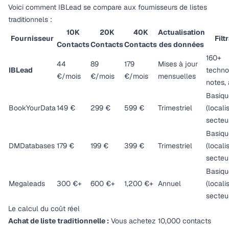
Voici comment IBLead se compare aux fournisseurs de listes
traditionnels :
10K
20K
40K
Actualisation
Fournisseur
Filt
Contacts
Contacts
Contacts
des données
160+
44
89
179
Mises à jour
IBLead
techno
€/mois
€/mois
€/mois
mensuelles
notes, 
Basiqu
BookYourData
149 €
299 €
599 €
Trimestriel
(locali
secteu
Basiqu
DMDatabases
179 €
199 €
399 €
Trimestriel
(locali
secteu
Basiqu
Megaleads
300 €+
600 €+
1,200 €+
Annuel
(locali
secteu
Le calcul du coût réel
Achat de liste traditionnelle :
Vous achetez 10,000 contacts