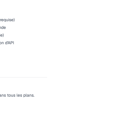
requise)
nde
e)
on d'API
ans tous les plans.