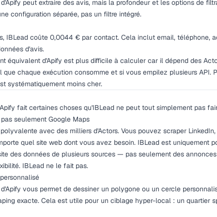
Apify peut extraire des avis, mais la profondeur et les options de filtra
ne configuration séparée, pas un filtre intégré.
, IBLead coûte 0,0044 € par contact. Cela inclut email, téléphone, ad
onnées d'avis.
t équivalent d'Apify est plus difficile à calculer car il dépend des Act
ul que chaque exécution consomme et si vous empilez plusieurs API.
est systématiquement moins cher.
Apify fait certaines choses qu'IBLead ne peut tout simplement pas fair
i, pas seulement Google Maps
 polyvalente avec des milliers d'Actors. Vous pouvez scraper LinkedIn,
'importe quel site web dont vous avez besoin. IBLead est uniquement 
site des données de plusieurs sources — pas seulement des annonces 
ibilité. IBLead ne le fait pas.
 personnalisé
'Apify vous permet de dessiner un polygone ou un cercle personnalis
aping exacte. Cela est utile pour un ciblage hyper-local : un quartier sp