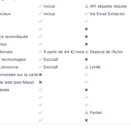
✅ Inclus
⚠️ API séparée requise
ociaux
✅ Inclus
✅ Via Email Extractor
✅
✅
✅
❌
once revendiquée
✅
❌
otos
✅
❌
tionale
✅ À partir de 44 €/mois
⚠️ Dépend de l'Actor
0 technologies
✅ Exclusif
❌
e/annonce
✅ Exclusif
⚠️ Limité
nalisée sur la carte
❌
✅
ite web (pas Maps)
❌
✅
dexée
✅
❌
✅
✅
✅
✅
✅
⚠️ Partiel
✅
❌