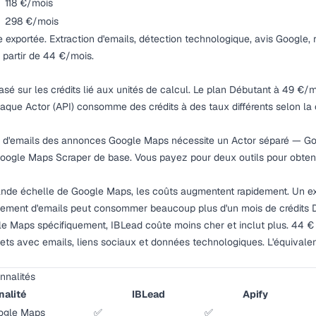
118 €/mois
298 €/mois
e exportée. Extraction d'emails, détection technologique, avis Google, 
 partir de 44 €/mois.
basé sur les crédits lié aux unités de calcul. Le plan Débutant à 49 €
haque Actor (API) consomme des crédits à des taux différents selon la
ion d'emails des annonces Google Maps nécessite un Actor séparé — G
oogle Maps Scraper de base. Vous payez pour deux outils pour obteni
rande échelle de Google Maps, les coûts augmentent rapidement. Un e
ement d'emails peut consommer beaucoup plus d'un mois de crédits 
e Maps spécifiquement, IBLead coûte moins cher et inclut plus. 44 
lets avec emails, liens sociaux et données technologiques. L'équivalen
nnalités
nalité
IBLead
Apify
oogle Maps
✅
✅