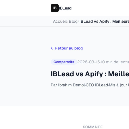
IBLead
Accueil
/
Blog
/
IBLead vs Apify : Meilleur
Retour au blog
2026-03-15
·
10
min de lectu
Comparatifs
IBLead vs Apify : Meil
Par
Ibrahim Demol
·
CEO IBLead
·
Mis à jour 
SOMMAIRE