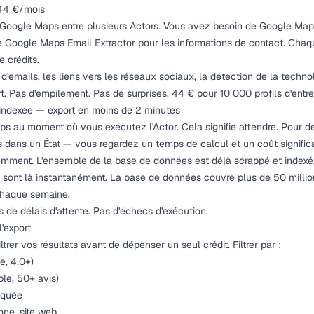
e 44 €/mois
 Google Maps entre plusieurs Actors. Vous avez besoin de Google Map
 Google Maps Email Extractor pour les informations de contact. Chaq
 crédits.
n d'emails, les liens vers les réseaux sociaux, la détection de la techn
t. Pas d'empilement. Pas de surprises. 44 € pour 10 000 profils d'entr
indexée — export en moins de 2 minutes
s au moment où vous exécutez l'Actor. Cela signifie attendre. Pour d
 dans un État — vous regardez un temps de calcul et un coût significat
emment. L'ensemble de la base de données est déjà scrappé et indexé. 
 sont là instantanément. La base de données couvre plus de 50 millio
chaque semaine.
as de délais d'attente. Pas d'échecs d'exécution.
l'export
trer vos résultats avant de dépenser un seul crédit. Filtrer par :
e, 4.0+)
le, 50+ avis)
iquée
one, site web