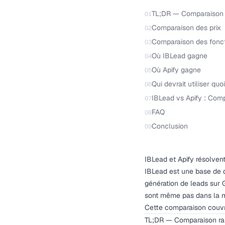
TL;DR — Comparaison 
01
Comparaison des prix
02
Comparaison des fonct
03
Où IBLead gagne
04
Où Apify gagne
05
Qui devrait utiliser quoi
06
IBLead vs Apify : Co
07
FAQ
08
Conclusion
09
IBLead et Apify résolvent
IBLead est une base de d
génération de leads sur
sont même pas dans la 
Cette comparaison couvre l
TL;DR — Comparaison ra