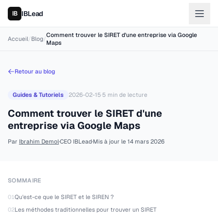
IBLead
Comment trouver le SIRET d'une entreprise via Google
Accueil
/
Blog
/
Maps
Retour au blog
Guides & Tutoriels
2026-02-15
·
5
min de lecture
Comment trouver le SIRET d'une
entreprise via Google Maps
Par
Ibrahim Demol
·
CEO IBLead
·
Mis à jour le
14 mars 2026
SOMMAIRE
01
Qu'est-ce que le SIRET et le SIREN ?
02
Les méthodes traditionnelles pour trouver un SIRET