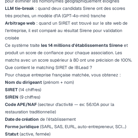
pour éliminer les homonymes géographiquement éloignés
LLM tie-break
: quand deux candidats Sirene ont des scores
très proches, un modèle d'IA (GPT-4o-mini) tranche
Arbitrage web
: quand un SIRET est trouvé sur le site web de
l'entreprise, il est comparé au résultat Sirene pour validation
croisée
Ce système traite
les 14 millions d'établissements Sirene
et
produit un score de confiance pour chaque association. Les
matchs avec un score supérieur à 80 ont une précision de 100%.
Que contient le matching SIRET de IBLead ?
Pour chaque entreprise française matchée, vous obtenez :
Nom du dirigeant
(prénom + nom)
SIRET
(14 chiffres)
SIREN
(9 chiffres)
Code APE/NAF
(secteur d'activité — ex: 56.10A pour la
restauration traditionnelle)
Date de création
de l'établissement
Forme juridique
(SARL, SAS, EURL, auto-entrepreneur, SCI...)
Statut
(active, fermée)