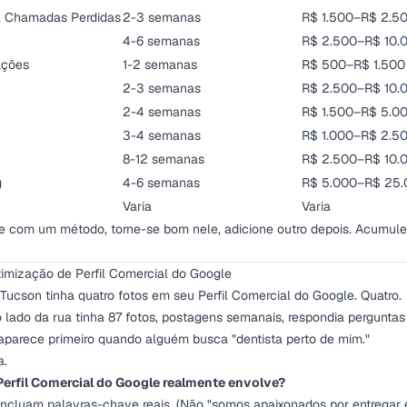
 Chamadas Perdidas
2-3 semanas
R$ 1.500–R$ 2.5
4-6 semanas
R$ 2.500–R$ 10.
ações
1-2 semanas
R$ 500–R$ 1.500
2-3 semanas
R$ 2.500–R$ 10.
2-4 semanas
R$ 1.500–R$ 5.0
3-4 semanas
R$ 1.000–R$ 2.5
8-12 semanas
R$ 2.500–R$ 10.
g
4-6 semanas
R$ 5.000–R$ 25.
Varia
Varia
e com um método, torne-se bom nele, adicione outro depois. Acumule 
timização de Perfil Comercial do Google
Tucson tinha quatro fotos em seu Perfil Comercial do Google. Quatro.
 lado da rua tinha 87 fotos, postagens semanais, respondia perguntas
parece primeiro quando alguém busca "dentista perto de mim."
a.
Perfil Comercial do Google realmente envolve?
incluam palavras-chave reais. (Não "somos apaixonados por entregar 