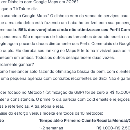
azer Dinheiro com Google Maps em 2026?
que o TikTok te diz.
as usando o Google Maps." O dinheiro vem da venda de serviços para
e a maioria deles está fazendo um trabalho terrível com sua presenç
o mercado:
56% dos varejistas ainda não otimizaram seu Perfil Com
s pequenas. São empresas de todos os tamanhos deixando receita na
gle agora puxando dados diretamente dos Perfis Comerciais do Goog
duplo. Ele derruba seu ranking no Maps E te torna invisível para as r
arecem em ambos. Todos os outros desaparecem duas vezes.
ticamente ganhar?
omo freelancer solo fazendo otimização básica de perfil com clientes
uma pequena agência com contratos recorrentes de SEO. Não é garan
ncer focado no Método 1 (otimização de GBP) foi de zero a R$ 15.00
er a consistência. O primeiro dia parecia com cold emails e rejeições
s e referências. A trajetória é real.
lise do esforço versus receita em todos os 10 métodos:
do
Tempo até o Primeiro Cliente
Receita Mensal/
1-2 semanas
R$ 1.000–R$ 2.5