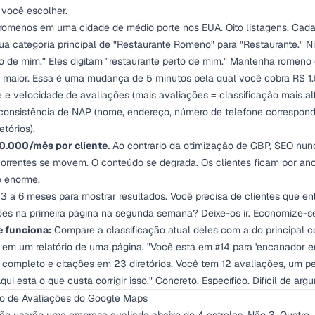
 você escolher.
s romenos em uma cidade de médio porte nos EUA. Oito listagens. Ca
ua categoria principal de "Restaurante Romeno" para "Restaurante." N
to de mim." Eles digitam "restaurante perto de mim." Mantenha romeno
o maior. Essa é uma mudança de 5 minutos pela qual você cobra R$ 1
e velocidade de avaliações (mais avaliações = classificação mais al
 consistência de NAP (nome, endereço, número de telefone correspon
etórios).
0.000/mês por cliente.
Ao contrário da otimização de GBP, SEO nunc
rrentes se movem. O conteúdo se degrada. Os clientes ficam por anos
é enorme.
 3 a 6 meses para mostrar resultados. Você precisa de clientes que e
ões na primeira página na segunda semana? Deixe-os ir. Economize-s
e funciona:
Compare a classificação atual deles com a do principal 
 em um relatório de uma página. "Você está em #14 para 'encanador em
l completo e citações em 23 diretórios. Você tem 12 avaliações, um pe
qui está o que custa corrigir isso." Concreto. Específico. Difícil de arg
o de Avaliações do Google Maps