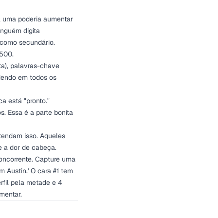
da uma poderia aumentar
inguém digita
 como secundário.
.500.
ta), palavras-chave
dendo em todos os
a está "pronto."
. Essa é a parte bonita
ntendam isso. Aqueles
e a dor de cabeça.
concorrente. Capture uma
 Austin.' O cara #1 tem
rfil pela metade e 4
umentar.