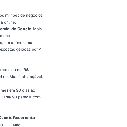
 os milhões de negócios
a online.
ercial do Google
. Mais
 mesa.
le, um anúncio mal
espostas geradas por AI.
 suficientes.
R$
tido. Mas é alcançável.
0/mês em 90 dias ao
. O dia 90 parecia com
Cliente
Recorrente
00
Não