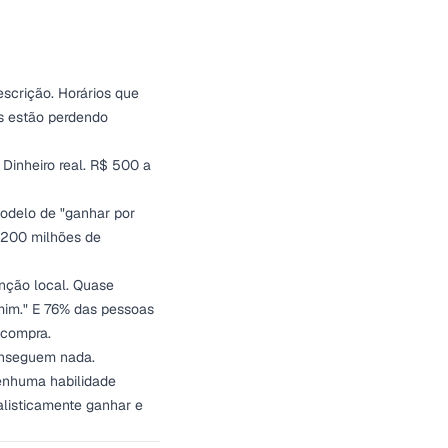
scrição. Horários que
as estão perdendo
 Dinheiro real. R$ 500 a
modelo de "ganhar por
. 200 milhões de
nção local. Quase
 mim." E 76% das pessoas
 compra.
onseguem nada.
enhuma habilidade
alisticamente ganhar e