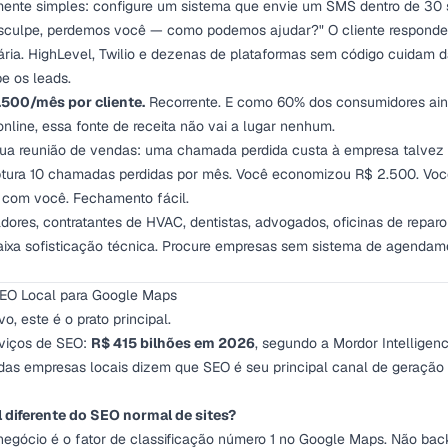
ente simples: configure um sistema que envie um SMS dentro de 30
esculpe, perdemos você — como podemos ajudar?" O cliente responde.
ria. HighLevel, Twilio e dezenas de plataformas sem código cuidam
be os leads.
.500/mês por cliente.
Recorrente. E como 60% dos consumidores aind
line, essa fonte de receita não vai a lugar nenhum.
sua reunião de vendas: uma chamada perdida custa à empresa talvez
ptura 10 chamadas perdidas por mês. Você economizou R$ 2.500. Você
 com você. Fechamento fácil.
ores, contratantes de HVAC, dentistas, advogados, oficinas de reparo
xa sofisticação técnica. Procure empresas sem sistema de agendam
SEO Local para Google Maps
o, este é o prato principal.
rviços de SEO:
R$ 415 bilhões em 2026
, segundo a Mordor Intelligen
 das empresas locais dizem que SEO é seu principal canal de geração
 diferente do SEO normal de sites?
 negócio é o fator de classificação número 1 no Google Maps. Não bac