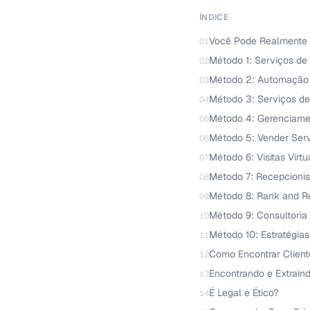
ÍNDICE
Você Pode Realmente
01
Método 1: Serviços de
02
Método 2: Automação
03
Método 3: Serviços d
04
Método 4: Gerenciame
05
Método 5: Vender Serv
06
Método 6: Visitas Virt
07
Método 7: Recepcionis
08
Método 8: Rank and R
09
Método 9: Consultoria
10
Método 10: Estratégias
11
Como Encontrar Clien
12
Encontrando e Extrain
13
É Legal e Ético?
14