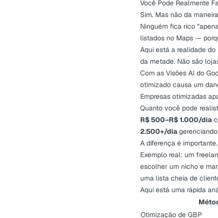
Você Pode Realmente F
Sim. Mas não da maneira 
Ninguém fica rico "apen
listados no Maps — porqu
Aqui está a realidade d
da metade. Não são loja
Com as Visões AI do Goo
otimizado causa um dano 
Empresas otimizadas ap
Quanto você pode realis
R$ 500–R$ 1.000/dia
c
2.500+/dia
gerenciando 
A diferença é importante.
Exemplo real: um freela
escolher um nicho e mant
uma lista cheia de cliente
Aqui está uma rápida aná
Méto
Otimização de GBP