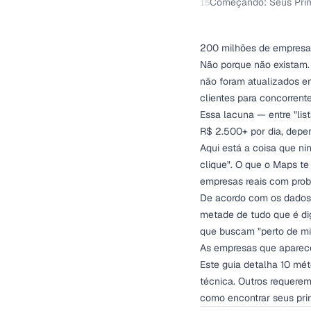
Começando: Seus Prim
15
200 milhões de empresas 
Não porque não existam.
não foram atualizados em
clientes para concorrente
Essa lacuna — entre "lis
R$ 2.500+ por dia, dep
Aqui está a coisa que n
clique". O que o Maps te
empresas reais com probl
De acordo com os dados 
metade de tudo que é di
que buscam "perto de mim
As empresas que aparec
Este guia detalha 10 mé
técnica. Outros requerem
como encontrar seus prim