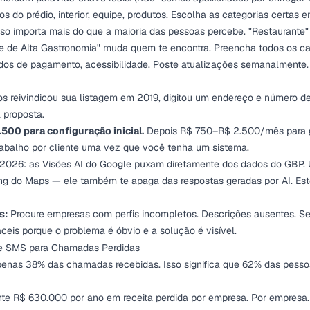
os do prédio, interior, equipe, produtos. Escolha as categorias certas 
so importa mais do que a maioria das pessoas percebe. "Restaurante" 
e de Alta Gastronomia" muda quem te encontra. Preencha todos os ca
todos de pagamento, acessibilidade. Poste atualizações semanalmente
ios reivindicou sua listagem em 2019, digitou um endereço e número d
 proposta.
500 para configuração inicial.
Depois R$ 750–R$ 2.500/mês para g
rabalho por cliente uma vez que você tenha um sistema.
 2026: as Visões AI do Google puxam diretamente dos dados do GBP. U
ing do Maps — ele também te apaga das respostas geradas por AI. Est
s:
Procure empresas com perfis incompletos. Descrições ausentes. Se
áceis porque o problema é óbvio e a solução é visível.
e SMS para Chamadas Perdidas
enas 38% das chamadas recebidas. Isso significa que 62% das pess
e R$ 630.000 por ano em receita perdida por empresa. Por empresa.