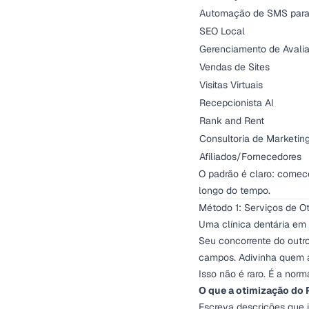
Automação de SMS para
SEO Local
Gerenciamento de Avali
Vendas de Sites
Visitas Virtuais
Recepcionista AI
Rank and Rent
Consultoria de Marketin
Afiliados/Fornecedores
O padrão é claro: comec
longo do tempo.
Método 1: Serviços de O
Uma clínica dentária em 
Seu concorrente do outro
campos. Adivinha quem a
Isso não é raro. É a norm
O que a otimização do 
Escreva descrições que 