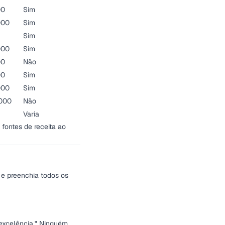
00
Sim
000
Sim
Sim
000
Sim
00
Não
00
Sim
000
Sim
000
Não
Varia
fontes de receita ao
 e preenchia todos os
excelência." Ninguém