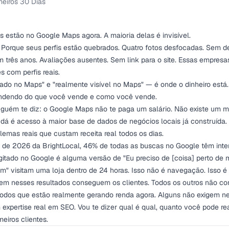
eiros 30 Dias
estão no Google Maps agora. A maioria delas é invisível.
 Porque seus perfis estão quebrados. Quatro fotos desfocadas. Sem de
 três anos. Avaliações ausentes. Sem link para o site. Essas empres
s com perfis reais.
tado no Maps" e "realmente visível no Maps" — é onde o dinheiro está.
endendo do que você vende e como você vende.
inguém te diz: o Google Maps não te paga um salário. Não existe um 
 dá é acesso à maior base de dados de negócios locais já construída
emas reais que custam receita real todos os dias.
de 2026 da BrightLocal, 46% de todas as buscas no Google têm inte
gitado no Google é alguma versão de "Eu preciso de [coisa] perto de
" visitam uma loja dentro de 24 horas. Isso não é navegação. Isso é
em nesses resultados conseguem os clientes. Todos os outros não c
todos que estão realmente gerando renda agora. Alguns não exigem n
 expertise real em SEO. Vou te dizer qual é qual, quanto você pode re
eiros clientes.