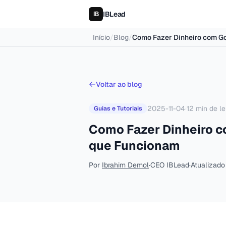
IBLead
Início
/
Blog
/
Como Fazer Dinheiro com G
Voltar ao blog
2025-11-04
·
12
min de le
Guias e Tutoriais
Como Fazer Dinheiro 
que Funcionam
Por
Ibrahim Demol
·
CEO IBLead
·
Atualizad