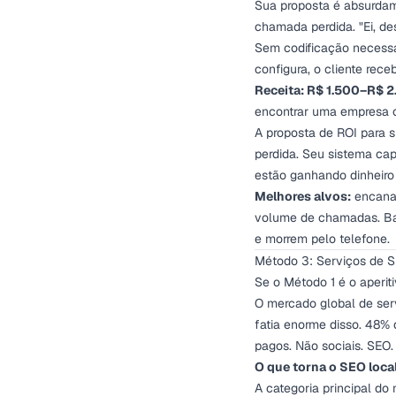
Sua proposta é absurdam
chamada perdida. "Ei, d
Sem codificação necessá
configura, o cliente rece
Receita: R$ 1.500–R$ 2
encontrar uma empresa on
A proposta de ROI para 
perdida. Seu sistema ca
estão ganhando dinheiro
Melhores alvos:
encanad
volume de chamadas. Bai
e morrem pelo telefone.
Método 3: Serviços de 
Se o Método 1 é o aperitiv
O mercado global de se
fatia enorme disso. 48%
pagos. Não sociais. SEO.
O que torna o SEO local
A categoria principal do