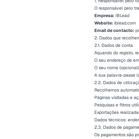
1. Responsável pelo t
O responsável pelo tr
Empresa:
IBLead
Website:
iblead.com
Email de contacto:
p
2. Dados que recolhe
2.1. Dados de conta
Aquando do registo, r
O seu endereço de em
O seu nome (opcional)
A sua palavra-passe 
2.2. Dados de utilizaç
Recolhemos automati
Páginas visitadas e a
Pesquisas e filtros uti
Exportações realizada
Dados técnicos: ender
2.3. Dados de pagame
Os pagamentos são pr