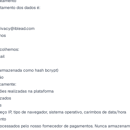
ratamento
atamento dos dados é:
rivacy@iblead.com
mos
ecolhemos:
ail
(armazenada como hash bcrypt)
ão
camente:
ções realizadas na plataforma
lizados
s
eço IP, tipo de navegador, sistema operativo, carimbos de data/hora
nto
ocessados pelo nosso fornecedor de pagamentos. Nunca armazenam