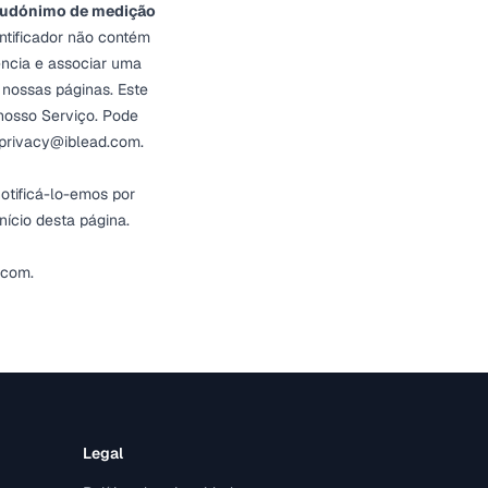
seudónimo de medição
ntificador não contém
ência e associar uma
 nossas páginas. Este
 nosso Serviço. Pode
privacy@iblead.com
.
notificá-lo-emos por
nício desta página.
.com
.
Legal