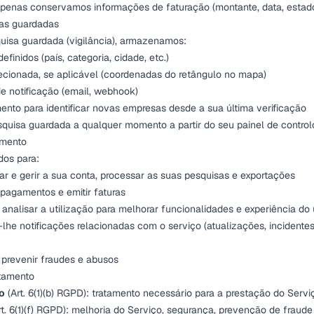
 Apenas conservamos informações de faturação (montante, data, estad
sas guardadas
isa guardada (vigilância), armazenamos:
definidos (país, categoria, cidade, etc.)
ecionada, se aplicável (coordenadas do retângulo no mapa)
de notificação (email, webhook)
ento para identificar novas empresas desde a sua última verificação
quisa guardada a qualquer momento a partir do seu painel de control
amento
dos para:
ar e gerir a sua conta, processar as suas pesquisas e exportações
pagamentos e emitir faturas
analisar a utilização para melhorar funcionalidades e experiência do 
-lhe notificações relacionadas com o serviço (atualizações, incidentes
 prevenir fraudes e abusos
atamento
o
(Art. 6(1)(b) RGPD): tratamento necessário para a prestação do Servi
t. 6(1)(f) RGPD): melhoria do Serviço, segurança, prevenção de fraude