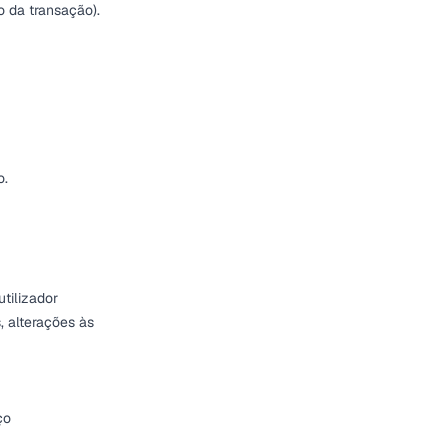
o da transação).
o.
utilizador
, alterações às
ço