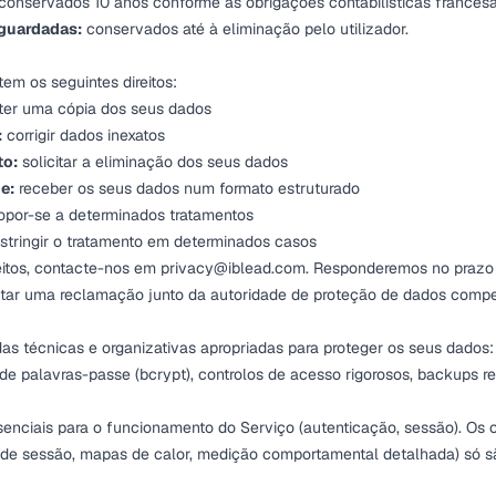
conservados 10 anos conforme as obrigações contabilísticas francesa
guardadas:
conservados até à eliminação pelo utilizador.
em os seguintes direitos:
er uma cópia dos seus dados
:
corrigir dados inexatos
to:
solicitar a eliminação dos seus dados
e:
receber os seus dados num formato estruturado
por-se a determinados tratamentos
stringir o tratamento em determinados casos
reitos, contacte-nos em
privacy@iblead.com
. Responderemos no prazo 
ar uma reclamação junto da autoridade de proteção de dados compe
 técnicas e organizativas apropriadas para proteger os seus dados
g de palavras-passe (bcrypt), controlos de acesso rigorosos, backups re
enciais para o funcionamento do Serviço (autenticação, sessão). Os c
de sessão, mapas de calor, medição comportamental detalhada) só s