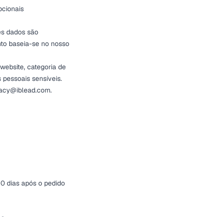
pcionais
es dados são
nto baseia-se no nosso
website, categoria de
 pessoais sensíveis.
vacy@iblead.com
.
30 dias após o pedido