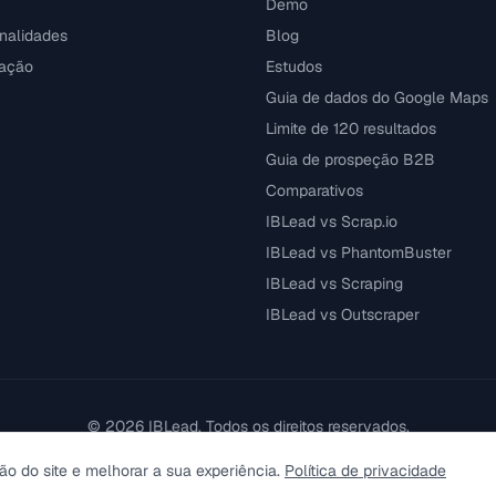
Demo
nalidades
Blog
ação
Estudos
Guia de dados do Google Maps
Limite de 120 resultados
Guia de prospeção B2B
Comparativos
IBLead vs Scrap.io
IBLead vs PhantomBuster
IBLead vs Scraping
IBLead vs Outscraper
©
2026
IBLead.
Todos os direitos reservados.
ão do site e melhorar a sua experiência.
Política de privacidade