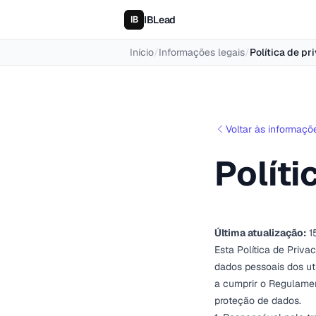
IBLead
Início
/
Informações legais
/
Política de pr
Voltar às informaçõ
Políti
Última atualização:
1
Esta Política de Priva
dados pessoais dos ut
a cumprir o Regulamen
proteção de dados.