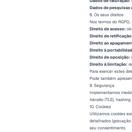
Dados de faturação:
Dados de pesquisas 
8. Os seus direitos
Nos termos do RGPD, t
Direito de acesso:
obt
Direito de retificação
Direito ao apagamen
Direito à portabilidad
Direito de oposição:
o
Direito à limitação:
re
Para exercer estes di
Pode também apresent
9. Segurança
Implementamos medidas
trânsito (TLS), hashin
10. Cookies
Utilizamos cookies ess
detalhados (gravação 
seu consentimento.