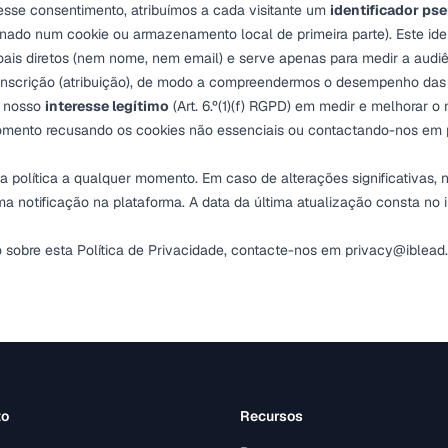
sse consentimento, atribuímos a cada visitante um
identificador p
ado num cookie ou armazenamento local de primeira parte). Este ide
ais diretos (nem nome, nem email) e serve apenas para medir a audi
 inscrição (atribuição), de modo a compreendermos o desempenho das
o nosso
interesse legítimo
(Art. 6.º(1)(f) RGPD) em medir e melhorar o
omento recusando os cookies não essenciais ou contactando-nos em
 política a qualquer momento. Em caso de alterações significativas, 
a notificação na plataforma. A data da última atualização consta no i
 sobre esta Política de Privacidade, contacte-nos em
privacy@iblead
to
Recursos