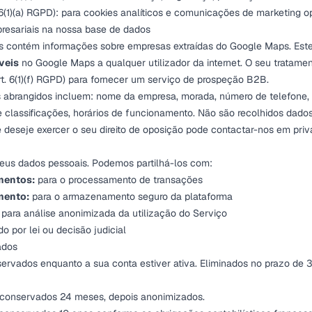
 6(1)(a) RGPD): para cookies analíticos e comunicações de marketing o
resariais na nossa base de dados
s contém informações sobre empresas extraídas do Google Maps. Est
veis
no Google Maps a qualquer utilizador da internet. O seu tratame
t. 6(1)(f) RGPD) para fornecer um serviço de prospeção B2B.
 abrangidos incluem: nome da empresa, morada, número de telefone, 
e classificações, horários de funcionamento. Não são recolhidos dados
deseje exercer o seu direito de oposição pode contactar-nos em
pri
us dados pessoais. Podemos partilhá-los com:
mentos:
para o processamento de transações
mento:
para o armazenamento seguro da plataforma
para análise anonimizada da utilização do Serviço
do por lei ou decisão judicial
ados
ervados enquanto a sua conta estiver ativa. Eliminados no prazo de 
conservados 24 meses, depois anonimizados.