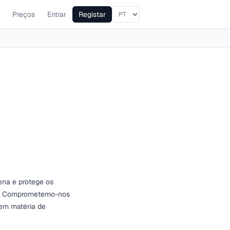
Preços
Entrar
Registar
zena e protege os
). Comprometemo-nos
 em matéria de