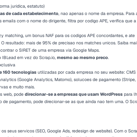
orma juridica, estatuto)
ras de cada estabelecimento
, nao apenas o nome da empresa. Para 
emails com o nome do dirigente, filtra por codigo APE, verifica que a
zzy matching, um bonus NAF para os codigos APE concordantes, e ate
. O resultado: mais de 95% de precisao nos matches unicos. Saiba mai
ncontrar o SIRET de uma empresa via Google Maps
.
 o IBLead em vez do Scrap.io,
mesmo ao mesmo preco
.
xclusiva
e 160 tecnologias
utilizadas por cada empresa no seu website: CMS
 analytics (Google Analytics, Matomo), solucoes de pagamento (Stripe,
rvas e muito mais.
cos web, pode
direcionar-se a empresas que usam WordPress
para l
 de pagamento, pode direcionar-se as que ainda nao tem uma. O Scra
 os seus servicos (SEO, Google Ads, redesign de website). Com o Scrap