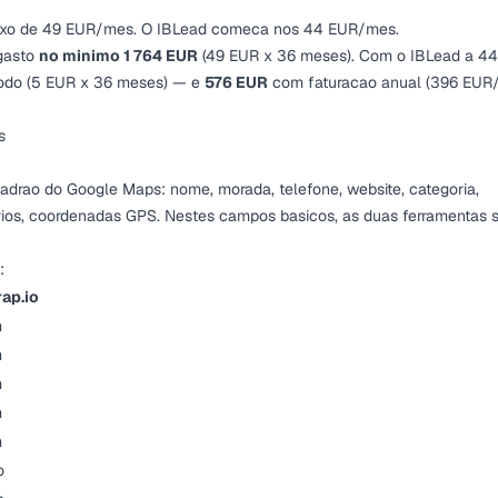
ixo de 49 EUR/mes. O IBLead comeca nos 44 EUR/mes.
 gasto
no minimo 1 764 EUR
(49 EUR x 36 meses). Com o IBLead a 44
odo (5 EUR x 36 meses) — e
576 EUR
com faturacao anual (396 EUR/
s
drao do Google Maps: nome, morada, telefone, website, categoria,
arios, coordenadas GPS. Nestes campos basicos, as duas ferramentas 
:
ap.io
m
m
m
m
m
o