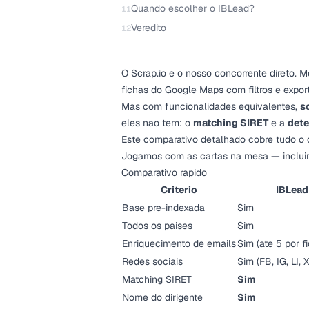
Quando escolher o IBLead?
11
Veredito
12
O Scrap.io e o nosso concorrente direto
fichas do Google Maps com filtros e exp
Mas com funcionalidades equivalentes,
s
eles nao tem: o
matching SIRET
e a
dete
Este comparativo detalhado cobre tudo o 
Jogamos com as cartas na mesa — incluind
Comparativo rapido
Criterio
IBLead
Base pre-indexada
Sim
Todos os paises
Sim
Enriquecimento de emails
Sim (ate 5 por f
Redes sociais
Sim (FB, IG, LI, X
Matching SIRET
Sim
Nome do dirigente
Sim