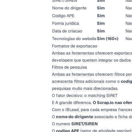
SIRET/SIREN
Sim
Na
Nome do dirigente
Sim
Na
Codigo APE
Sim
Na
Forma juridica
Sim
Na
Data de criacao
Sim
Na
Tecnologias do website
Sim (160+)
Na
Formatos de exportacao
Ambas as ferramentas oferecem exportaca
developers que queiram integrar os dado
Filtros de pesquisa
Ambas as ferramentas oferecem filtros por
acrescenta filtros adicionais como o
codi
pesquisas muito mais direcionadas.
O fator decisivo: o matching SIRET
E A grande diferenca.
O Scrap.io nao ofe
Com o IBLead, para cada empresa france
O
nome do dirigente
associado a ficha 
O numero
SIRET/SIREN
O
codigo APE
(setor de atividade preciso)