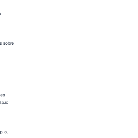
a
s sobre
hes
p.io
.io,