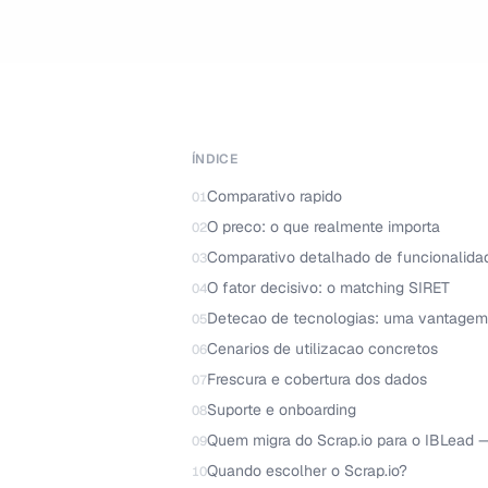
ÍNDICE
Comparativo rapido
01
O preco: o que realmente importa
02
Comparativo detalhado de funcionalida
03
O fator decisivo: o matching SIRET
04
Detecao de tecnologias: uma vantagem
05
Cenarios de utilizacao concretos
06
Frescura e cobertura dos dados
07
Suporte e onboarding
08
Quem migra do Scrap.io para o IBLead 
09
Quando escolher o Scrap.io?
10