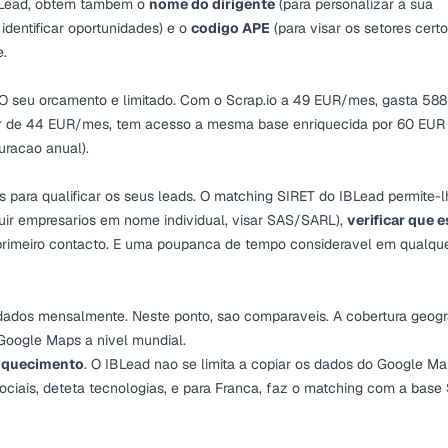
BLead, obtem tambem o
nome do dirigente
(para personalizar a sua
 identificar oportunidades) e o
codigo APE
(para visar os setores certo
e.
 O seu orcamento e limitado. Com o Scrap.io a 49 EUR/mes, gasta 588
ir de 44 EUR/mes
, tem acesso a mesma base enriquecida por 60 EUR
racao anual).
 para qualificar os seus leads. O matching SIRET do IBLead permite-l
uir empresarios em nome individual, visar SAS/SARL),
verificar que 
rimeiro contacto. E uma poupanca de tempo consideravel em qualqu
dados mensalmente. Neste ponto, sao comparaveis. A cobertura geogr
oogle Maps a nivel mundial.
riquecimento
. O IBLead nao se limita a copiar os dados do Google M
 sociais, deteta tecnologias, e para Franca, faz o matching com a base