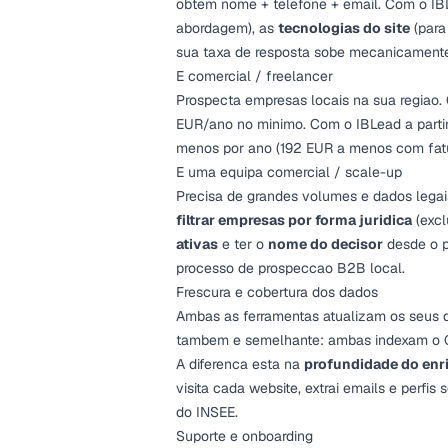
obtem nome + telefone + email. Com o I
abordagem), as
tecnologias do site
(para
sua taxa de resposta sobe mecanicament
E comercial / freelancer
Prospecta empresas locais na sua regiao.
EUR/ano no minimo. Com o
IBLead a part
menos por ano (192 EUR a menos com fatu
E uma equipa comercial / scale-up
Precisa de grandes volumes e dados legais
filtrar empresas por forma juridica
(excl
ativas
e ter o
nome do decisor
desde o p
processo de
prospeccao B2B local
.
Frescura e cobertura dos dados
Ambas as ferramentas atualizam os seus 
tambem e semelhante: ambas indexam o G
A diferenca esta na
profundidade do en
visita cada website, extrai emails e perfis
do INSEE.
Suporte e onboarding