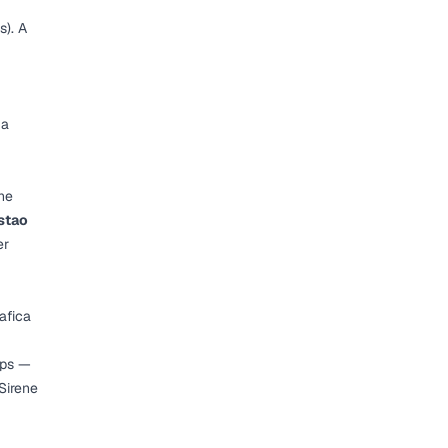
s). A
 a
he
estao
er
afica
aps —
 Sirene