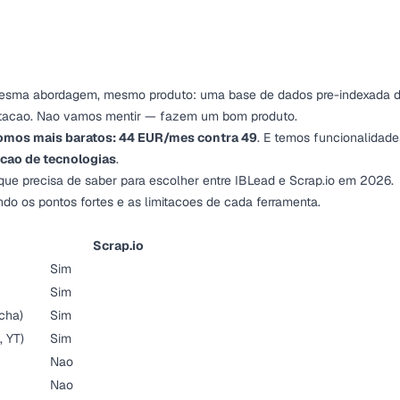
. Mesma abordagem, mesmo produto: uma base de dados pre-indexada 
ortacao. Nao vamos mentir — fazem um bom produto.
omos mais baratos: 44 EUR/mes contra 49
. E temos funcionalidad
cao de tecnologias
.
que precisa de saber para escolher entre IBLead e Scrap.io em 2026.
o os pontos fortes e as limitacoes de cada ferramenta.
Scrap.io
Sim
Sim
icha)
Sim
, YT)
Sim
Nao
Nao