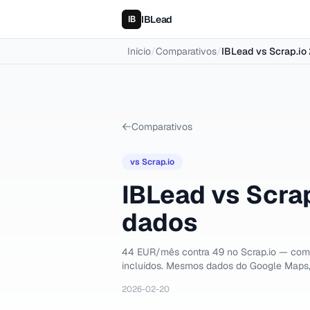
IBLead
Início
/
Comparativos
/
IBLead vs Scrap.io
Comparativos
vs
Scrap.io
IBLead vs Scrap
dados
44 EUR/mês contra 49 no Scrap.io — com 
incluídos. Mesmos dados do Google Maps,
2026-02-20