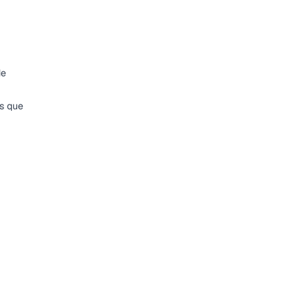
de
es que