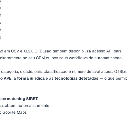
o
o
o
o
o
o
o em CSV e XLSX. O IBLead tambem disponibiliza acesso API para
s diretamente no seu CRM ou nos seus workflows de automatizacao.
 categoria, cidade, pais, classificacao e numero de avaliacoes. O IBL
go APE
, a
forma juridica
e as
tecnologias detetadas
— o que permit
rece matching SIRET.
sa, obtem automaticamente:
do Google Maps