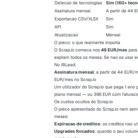
Detecao de tecnologias
Sim (160+ tecn
Assinatura mensal
A partir de 44
Exportacao CSV/XLSX
Sim
API
Sim
Atualizacao
Mensal
O preco: o que realmente importa
O Scrap.io comeca nos
49 EUR/mes
para 
expiram todos os meses. Se nao os usar 
No IBLead:
Assinatura mensal
: a partir de 44 EUR
EUR/mes no Scrap.io
Um utilizador do Scrap.io que paga 1 an
plano mensal — ou 396 EUR com faturaca
Os custos ocultos do Scrap.io
O preco apresentado do Scrap.io nem sempr
meses:
Expiracao de creditos
: os creditos nao u
Upgrades forcados
: quando o seu volume