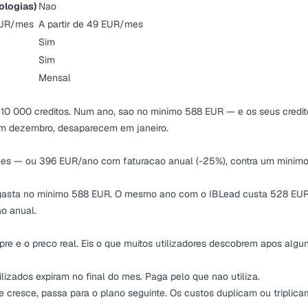
ologias)
Nao
 EUR/mes
A partir de 49 EUR/mes
Sim
Sim
Mensal
10 000 creditos. Num ano, sao no minimo 588 EUR — e os seus credit
em dezembro, desaparecem em janeiro.
/mes — ou 396 EUR/ano com faturacao anual (-25%), contra um minim
o gasta no minimo 588 EUR. O mesmo ano com o IBLead custa 528 EU
o anual.
e e o preco real. Eis o que muitos utilizadores descobrem apos algu
tilizados expiram no final do mes. Paga pelo que nao utiliza.
 cresce, passa para o plano seguinte. Os custos duplicam ou triplica