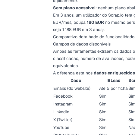
rapidamente.
Sem plano acessivel
: nenhum plano aba
Em 3 anos, um utilizador do Scrap.io tera
EUR/mes, poupa
180 EUR
no mesmo peri
seja 1 188 EUR em 3 anos).
Comparativo detalhado de funcionalidade
Campos de dados disponiveis
Ambas as ferramentas extraem os dados pa
classificacao, numero de avaliacoes, hor
equivalentes.
A diferenca esta nos
dados enriquecidos
Dado
IBLead
Scr
Emails (do website)
Ate 5 por ficha
Si
Facebook
Sim
Si
Instagram
Sim
Si
LinkedIn
Sim
Si
X (Twitter)
Sim
Si
YouTube
Sim
Na