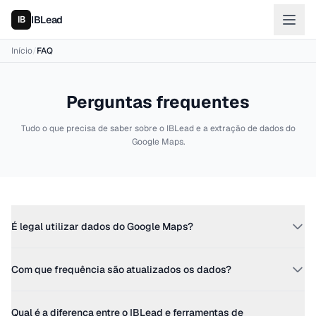
IBLead
Início
/
FAQ
Perguntas frequentes
Tudo o que precisa de saber sobre o IBLead e a extração de dados do
Google Maps.
É legal utilizar dados do Google Maps?
Sim. Os dados no Google Maps são publicamente acessíveis. A
Com que frequência são atualizados os dados?
sua utilização para prospeção B2B enquadra-se no interesse
legítimo conforme definido pelo RGPD. Sem scraping da sua
Toda a base de dados é atualizada todos os meses. Novas
parte — nós tratamos de tudo.
Qual é a diferença entre o IBLead e ferramentas de
empresas são adicionadas, as encerradas são sinalizadas e as