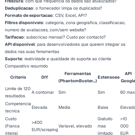
Frescura
: com que frequencia os dados sao atualizados?
Deduplicacao
: o fornecedor limpa os duplicados?
Formato de exportacao
: CSV, Excel, API?
Filtros disponiveis
: categoria, zona geografica, classificacao,
numero de avaliacoes, com/sem website?
Tarifacao
: subscricao mensal? Custo por contacto?
API disponivel
: para desenvolvedores que querem integrar os
dados nas suas ferramentas
Suporte
: reatividade e qualidade do suporte ao cliente
Comparativo resumido
Ferramentas
API
Criterio
DIY
Extensoes
(PhantomBuster...)
Googl
Limite de 120
A contornar
Sim
Sim
60 max
resultados
Competencia
Elevada
Media
Baixa
Elevad
tecnica
Custo
Gratuito
>10
>400
(Franca
Variavel, elevado
mas
000
EUR/scraping
inteira)
limitado
EUR