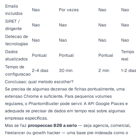
Emails
Nao
Por vezes
Nao
Nao
incluidos
SIRET /
Nao
Nao
Nao
Nao
dirigente
Detecao de
Nao
Nao
Nao
Nao
tecnologias
Dados
Tempo
Pontual
Pontual
Pontual
atualizados
real
Tempo de
2-4 dias
30 min
2 min
1-2 dia
configuracao
Conclusao: qual metodo escolher?
Se precisa de algumas dezenas de fichas pontualmente, uma
extensao Chrome e suficiente. Para pequenos volumes
regulares, o PhantomBuster pode servir. A API Google Places e
adequada se precisar de dados em tempo real sobre algumas
empresas especificas.
Mas se faz
prospeccao B2B a serio
— seja agencia, comercial,
freelancer ou growth hacker — uma base pre-indexada como o