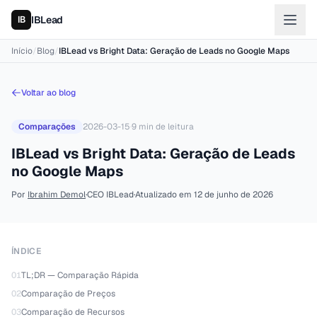
IBLead
Início
/
Blog
/
IBLead vs Bright Data: Geração de Leads no Google Maps
Voltar ao blog
Comparações
2026-03-15
·
9
min de leitura
IBLead vs Bright Data: Geração de Leads
no Google Maps
Por
Ibrahim Demol
·
CEO IBLead
·
Atualizado em
12 de junho de 2026
ÍNDICE
01
TL;DR — Comparação Rápida
02
Comparação de Preços
03
Comparação de Recursos