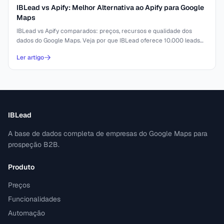
IBLead vs Apify: Melhor Alternativa ao Apify para Google
Maps
IBLead vs Apify comparados: preços, recursos e qualidade dos
dados do Google Maps. Veja por que IBLead oferece 10.000 leads
por $52.
Ler artigo
IBLead
A base de dados completa de empresas do Google Maps para
prospeção B2B.
Produto
Preços
Funcionalidades
Automação