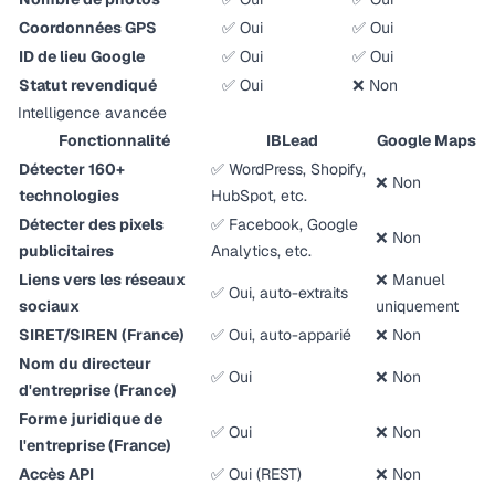
Coordonnées GPS
✅ Oui
✅ Oui
ID de lieu Google
✅ Oui
✅ Oui
Statut revendiqué
✅ Oui
❌ Non
Intelligence avancée
Fonctionnalité
IBLead
Google Maps
Détecter 160+
✅ WordPress, Shopify,
❌ Non
technologies
HubSpot, etc.
Détecter des pixels
✅ Facebook, Google
❌ Non
publicitaires
Analytics, etc.
Liens vers les réseaux
❌ Manuel
✅ Oui, auto-extraits
sociaux
uniquement
SIRET/SIREN (France)
✅ Oui, auto-apparié
❌ Non
Nom du directeur
✅ Oui
❌ Non
d'entreprise (France)
Forme juridique de
✅ Oui
❌ Non
l'entreprise (France)
Accès API
✅ Oui (REST)
❌ Non