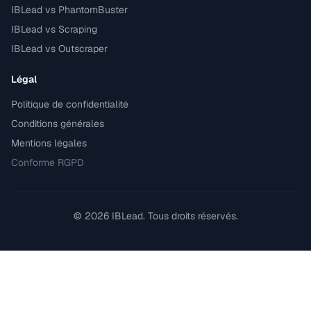
IBLead vs PhantomBuster
IBLead vs Scraping
IBLead vs Outscraper
Légal
Politique de confidentialité
Conditions générales
Mentions légales
Conforme RGPD
©
2026
IBLead.
Tous droits réservés.