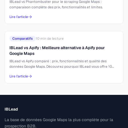
IBLead vs Phantombuster pour le scraping Google Maps :
comparaison complète des prix, fonctionnalités et limites.
Lire l'article
Comparatifs
10
min de lecture
IBLead vs Apify : Meilleure alternative à Apify pour
Google Maps
IBLead vs Apify comparé : prix, fonctionnalités et qualité des
données Google Maps. Découvrez pourquoi IBLead vous offre 10
000 leads pour 44 €.
Lire l'article
IBLead
La base de données Google Maps la plus complète pour la
prospection B2B.