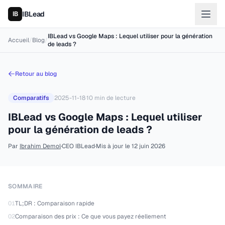
IBLead
IBLead vs Google Maps : Lequel utiliser pour la génération
Accueil
/
Blog
/
de leads ?
Retour au blog
Comparatifs
2025-11-18
·
10
min de lecture
IBLead vs Google Maps : Lequel utiliser
pour la génération de leads ?
Par
Ibrahim Demol
·
CEO IBLead
·
Mis à jour le
12 juin 2026
SOMMAIRE
01
TL;DR : Comparaison rapide
02
Comparaison des prix : Ce que vous payez réellement