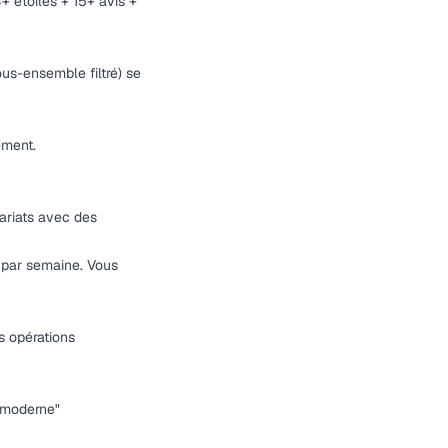
+ étoiles + 15+ avis +
ous-ensemble filtré) se
ement.
ariats avec des
s par semaine. Vous
s opérations
e moderne"