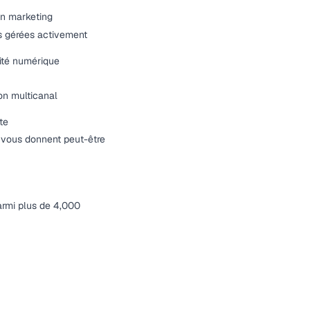
on marketing
ses gérées activement
ité numérique
on multicanal
te
s vous donnent peut-être
rmi plus de 4,000