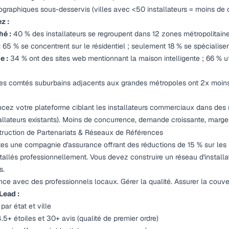
éographiques sous-desservis (villes avec <50 installateurs = moins de
z :
hé :
40 % des installateurs se regroupent dans 12 zones métropolitain
:
65 % se concentrent sur le résidentiel ; seulement 18 % se spécialis
e :
34 % ont des sites web mentionnant la maison intelligente ; 66 % ut
es comtés suburbains adjacents aux grandes métropoles ont 2x moins 
cez votre plateforme ciblant les installateurs commerciaux dans des
allateurs existants). Moins de concurrence, demande croissante, marge
nstruction de Partenariats & Réseaux de Références
es une compagnie d'assurance offrant des réductions de 15 % sur les 
allés professionnellement. Vous devez construire un réseau d'installat
s.
ance avec des professionnels locaux. Gérer la qualité. Assurer la couv
Lead :
par état et ville
4.5+ étoiles et 30+ avis (qualité de premier ordre)