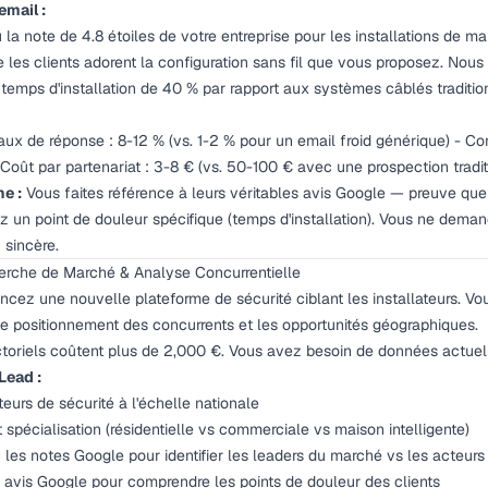
email :
a note de 4.8 étoiles de votre entreprise pour les installations de mais
 les clients adorent la configuration sans fil que vous proposez. Nou
 temps d'installation de 40 % par rapport aux systèmes câblés traditio
aux de réponse : 8-12 % (vs. 1-2 % pour un email froid générique) - Con
oût par partenariat : 3-8 € (vs. 50-100 € avec une prospection tradit
e :
Vous faites référence à leurs véritables avis Google — preuve que
z un point de douleur spécifique (temps d'installation). Vous ne dema
 sincère.
cherche de Marché & Analyse Concurrentielle
ncez une nouvelle plateforme de sécurité ciblant les installateurs. V
e positionnement des concurrents et les opportunités géographiques.
toriels coûtent plus de 2,000 €. Vous avez besoin de données actuell
Lead :
teurs de sécurité à l'échelle nationale
et spécialisation (résidentielle vs commerciale vs maison intelligente)
 les notes Google pour identifier les leaders du marché vs les acteur
et avis Google pour comprendre les points de douleur des clients