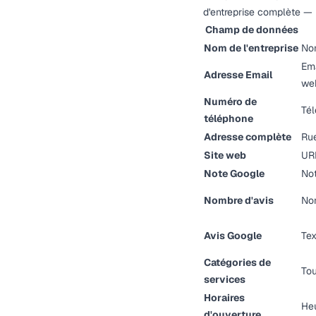
d'entreprise complète —
Champ de données
Nom de l'entreprise
Nom
Ema
Adresse Email
we
Numéro de
Tél
téléphone
Adresse complète
Rue
Site web
URL
Note Google
Not
Nombre d'avis
Nom
Avis Google
Tex
Catégories de
Tou
services
Horaires
Heu
d'ouverture