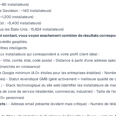
 ~85 installateurs)
 Davidson : ~140 installateurs)
~1,200 installateurs)
t : ~5,400 installateurs)
us les États-Unis : 15,824 installateurs)
ul contact, vous voyez exactement combien de résultats correspon
crédits gaspillés.
ltres intelligents
x installateurs qui correspondent à votre profil client idéal :
- Ville, comté, état, code postal - Distance à partir d'une adresse spé
 (marchés en croissance)
 Google minimum (4.0+ étoiles pour les entreprises établies) - Nomb
és) - Statut revendiqué GMB (géré activement = meilleure qualité de 
 :
- Stack technologique du site web (identifier les installateurs de mai
rs de zone de service (résidentiel, commercial, industriel) - Taille de l'e
 20+ personnes)
cts :
- Adresse email présente (évident mais critique) - Numéro de tél