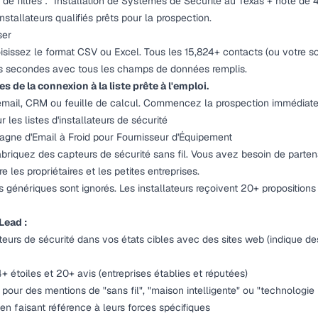
e filtres :
"Installation de Systèmes de Sécurité au Texas + note de 4
stallateurs qualifiés prêts pour la prospection.
ser
oisissez le format CSV ou Excel. Tous les 15,824+ contacts (ou votre s
s secondes avec tous les champs de données remplis.
s de la connexion à la liste prête à l'emploi.
 email, CRM ou feuille de calcul. Commencez la prospection immédiat
r les listes d'installateurs de sécurité
mpagne d'Email à Froid pour Fournisseur d'Équipement
briquez des capteurs de sécurité sans fil. Vous avez besoin de parten
re les propriétaires et les petites entreprises.
s génériques sont ignorés. Les installateurs reçoivent 20+ proposition
Lead :
ateurs de sécurité dans vos états cibles avec des sites web (indique de
4+ étoiles et 20+ avis (entreprises établies et réputées)
e pour des mentions de "sans fil", "maison intelligente" ou "technologi
en faisant référence à leurs forces spécifiques