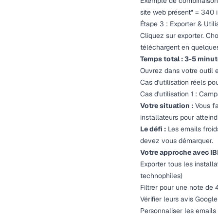
Exemple de combinaison d
site web présent"
= 340 in
Étape 3 : Exporter & Utili
Cliquez sur exporter. Ch
téléchargent en quelque
Temps total : 3-5 minute
Ouvrez dans votre outil
Cas d'utilisation réels pou
Cas d'utilisation 1 : Ca
Votre situation :
Vous fa
installateurs pour atteind
Le défi :
Les emails froid
devez vous démarquer.
Votre approche avec IB
Exporter tous les install
technophiles)
Filtrer pour une note de 
Vérifier leurs avis Googl
Personnaliser les emails 