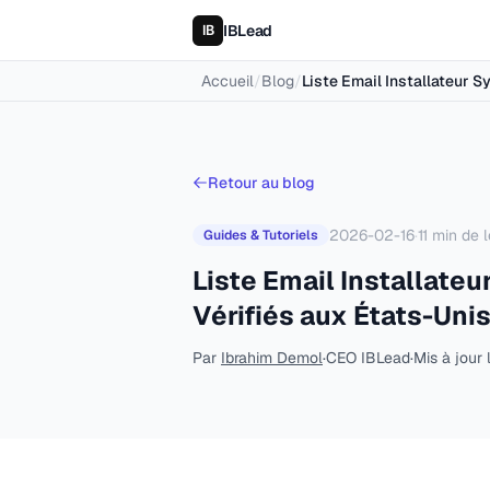
IBLead
Accueil
/
Blog
/
Liste Email Installateur 
Retour au blog
2026-02-16
·
11
min de l
Guides & Tutoriels
Liste Email Installate
Vérifiés aux États-Uni
Par
Ibrahim Demol
·
CEO IBLead
·
Mis à jour 