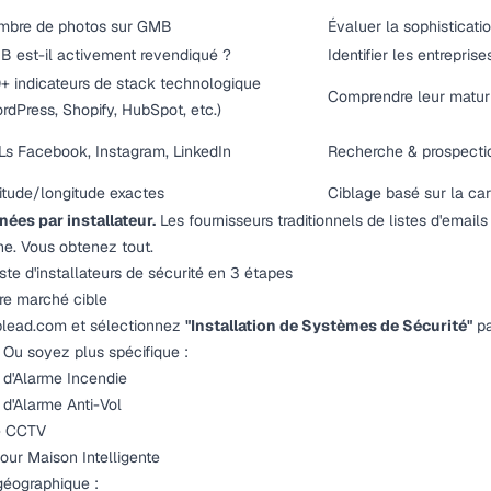
mbre de photos sur GMB
Évaluer la sophisticati
 est-il activement revendiqué ?
Identifier les entrepri
+ indicateurs de stack technologique
Comprendre leur matur
rdPress, Shopify, HubSpot, etc.)
s Facebook, Instagram, LinkedIn
Recherche & prospecti
itude/longitude exactes
Ciblage basé sur la car
nées par installateur.
Les fournisseurs traditionnels de listes d'email
e. Vous obtenez tout.
te d'installateurs de sécurité en 3 étapes
re marché cible
blead.com
et sélectionnez
"Installation de Systèmes de Sécurité"
pa
Ou soyez plus spécifique :
 d'Alarme Incendie
 d'Alarme Anti-Vol
de CCTV
pour Maison Intelligente
géographique :