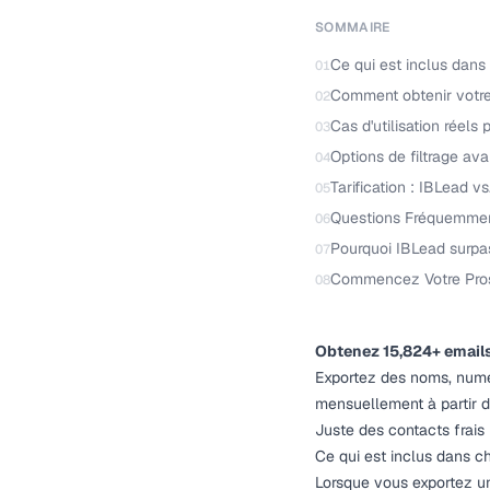
SOMMAIRE
Ce qui est inclus dans
01
Comment obtenir votre 
02
Cas d'utilisation réels 
03
Options de filtrage av
04
Tarification : IBLead vs
05
Questions Fréquemme
06
Pourquoi IBLead surpas
07
Commencez Votre Prospe
08
Obtenez 15,824+ emails 
Exportez des noms, numér
mensuellement à partir 
Juste des contacts frais 
Ce qui est inclus dans c
Lorsque vous exportez un