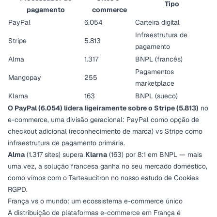
Tipo
pagamento
commerce
PayPal
6.054
Carteira digital
Infraestrutura de
Stripe
5.813
pagamento
Alma
1.317
BNPL (francês)
Pagamentos
Mangopay
255
marketplace
Klarna
163
BNPL (sueco)
O PayPal (6.054) lidera ligeiramente sobre o Stripe (5.813)
no
e-commerce, uma divisão geracional: PayPal como opção de
checkout adicional (reconhecimento de marca) vs Stripe como
infraestrutura de pagamento primária.
Alma
(1.317 sites) supera
Klarna
(163) por 8:1 em BNPL — mais
uma vez, a solução francesa ganha no seu mercado doméstico,
como vimos com o Tarteaucitron no nosso
estudo de Cookies
RGPD
.
França vs o mundo: um ecossistema e-commerce único
A distribuição de plataformas e-commerce em França é