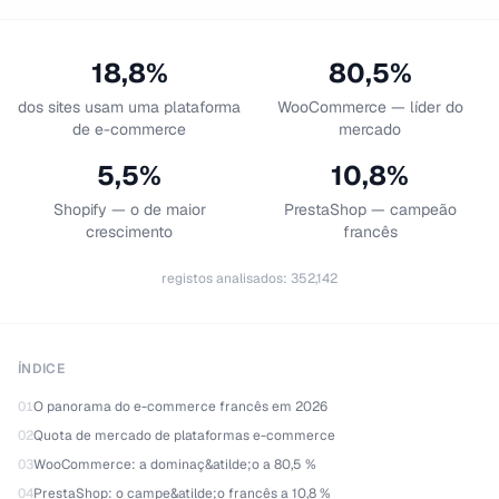
18,8%
80,5%
dos sites usam uma plataforma
WooCommerce — líder do
de e-commerce
mercado
5,5%
10,8%
Shopify — o de maior
PrestaShop — campeão
crescimento
francês
registos analisados
:
352,142
ÍNDICE
01
O panorama do e-commerce francês em 2026
02
Quota de mercado de plataformas e-commerce
03
WooCommerce: a dominaç&atilde;o a 80,5 %
04
PrestaShop: o campe&atilde;o francês a 10,8 %