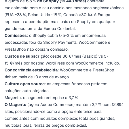
A quota de
5,5 % do Shopify (19.443 sites)
contrasta
radicalmente com o seu domínio nos mercados anglossaxónicos
(EUA ~28 %, Reino Unido ~18 %, Canadá >30 %). A França
representa a penetração mais baixa do Shopify em qualquer
grande economia da Europa Ocidental.
Comissões
: o Shopify cobra 0,5-2 % em encomendas
processadas fora do Shopify Payments. WooCommerce e
PrestaShop não cobram comissão.
Custos de subscrição
: desde 36 €/mês (Básico) vs 5-
15 €/mês por hosting WordPress com WooCommerce incluído.
Concorrência estabelecida
: WooCommerce e PrestaShop
tinham mais de 10 anos de avanço.
Cultura open source
: as empresas francesas preferem
soluções auto-alojadas.
Magento: o segmento enterprise a 3,7 %
O Magento
(agora Adobe Commerce) mantém 3,7 % com 12.894
sites, posicionando-se como a opção enterprise para
comerciantes com requisitos complexos (catálogos grandes,
múltiplas lojas, regras de preços complexas).