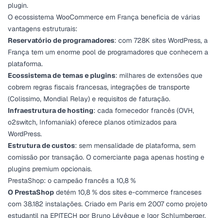
plugin.
O ecossistema WooCommerce em França beneficia de várias
vantagens estruturais:
Reservatório de programadores
: com 728K sites WordPress, a
França tem um enorme pool de programadores que conhecem a
plataforma.
Ecossistema de temas e plugins
: milhares de extensões que
cobrem regras fiscais francesas, integrações de transporte
(Colissimo, Mondial Relay) e requisitos de faturação.
Infraestrutura de hosting
: cada fornecedor francês (OVH,
o2switch, Infomaniak) oferece planos otimizados para
WordPress.
Estrutura de custos
: sem mensalidade de plataforma, sem
comissão por transação. O comerciante paga apenas hosting e
plugins premium opcionais.
PrestaShop: o campeão francês a 10,8 %
O PrestaShop
detém 10,8 % dos sites e-commerce franceses
com 38.182 instalações. Criado em Paris em 2007 como projeto
estudantil na EPITECH por Bruno Lévêque e Igor Schlumberger,