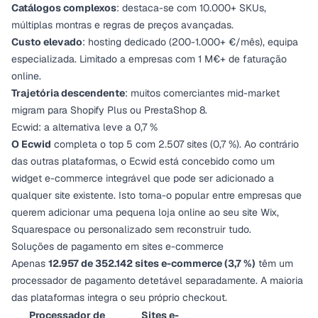
Catálogos complexos
: destaca-se com 10.000+ SKUs,
múltiplas montras e regras de preços avançadas.
Custo elevado
: hosting dedicado (200-1.000+ €/mês), equipa
especializada. Limitado a empresas com 1 M€+ de faturação
online.
Trajetória descendente
: muitos comerciantes mid-market
migram para Shopify Plus ou PrestaShop 8.
Ecwid: a alternativa leve a 0,7 %
O Ecwid
completa o top 5 com 2.507 sites (0,7 %). Ao contrário
das outras plataformas, o Ecwid está concebido como um
widget e-commerce integrável que pode ser adicionado a
qualquer site existente. Isto torna-o popular entre empresas que
querem adicionar uma pequena loja online ao seu site Wix,
Squarespace ou personalizado sem reconstruir tudo.
Soluções de pagamento em sites e-commerce
Apenas
12.957 de 352.142 sites e-commerce (3,7 %)
têm um
processador de pagamento detetável separadamente. A maioria
das plataformas integra o seu próprio checkout.
Processador de
Sites e-