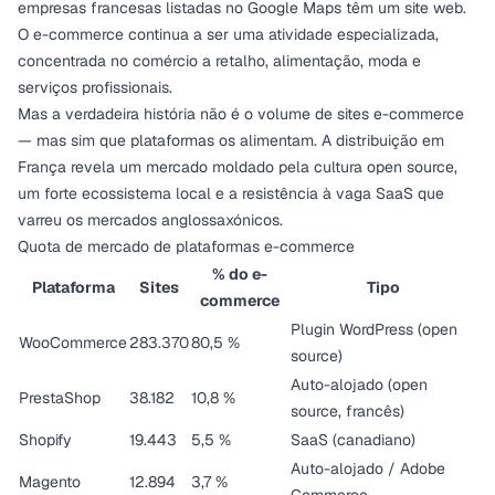
empresas francesas listadas no Google Maps têm um site web.
O e-commerce continua a ser uma atividade especializada,
concentrada no comércio a retalho, alimentação, moda e
serviços profissionais.
Mas a verdadeira história não é o volume de sites e-commerce
— mas sim que plataformas os alimentam. A distribuição em
França revela um mercado moldado pela cultura open source,
um forte ecossistema local e a resistência à vaga SaaS que
varreu os mercados anglossaxónicos.
Quota de mercado de plataformas e-commerce
% do e-
Plataforma
Sites
Tipo
commerce
Plugin WordPress (open
WooCommerce
283.370
80,5 %
source)
Auto-alojado (open
PrestaShop
38.182
10,8 %
source, francês)
Shopify
19.443
5,5 %
SaaS (canadiano)
Auto-alojado / Adobe
Magento
12.894
3,7 %