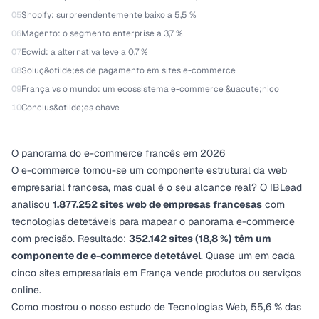
05
Shopify: surpreendentemente baixo a 5,5 %
06
Magento: o segmento enterprise a 3,7 %
07
Ecwid: a alternativa leve a 0,7 %
08
Soluç&otilde;es de pagamento em sites e-commerce
09
França vs o mundo: um ecossistema e-commerce &uacute;nico
10
Conclus&otilde;es chave
O panorama do e-commerce francês em 2026
O e-commerce tornou-se um componente estrutural da web
empresarial francesa, mas qual é o seu alcance real? O IBLead
analisou
1.877.252 sites web de empresas francesas
com
tecnologias detetáveis para mapear o panorama e-commerce
com precisão. Resultado:
352.142 sites (18,8 %) têm um
componente de e-commerce detetável
. Quase um em cada
cinco sites empresariais em França vende produtos ou serviços
online.
Como mostrou o nosso
estudo de Tecnologias Web
, 55,6 % das