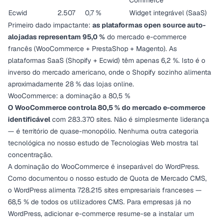
Commerce
Ecwid
2.507
0,7 %
Widget integrável (SaaS)
Primeiro dado impactante:
as plataformas open source auto-
alojadas representam 95,0 %
do mercado e-commerce
francês (WooCommerce + PrestaShop + Magento). As
plataformas SaaS (Shopify + Ecwid) têm apenas 6,2 %. Isto é o
inverso do mercado americano, onde o Shopify sozinho alimenta
aproximadamente 28 % das lojas online.
WooCommerce: a dominação a 80,5 %
O WooCommerce controla 80,5 % do mercado e-commerce
identificável
com 283.370 sites. Não é simplesmente liderança
— é território de quase-monopólio. Nenhuma outra categoria
tecnológica no nosso
estudo de Tecnologias Web
mostra tal
concentração.
A dominação do WooCommerce é inseparável do WordPress.
Como documentou o nosso
estudo de Quota de Mercado CMS
,
o WordPress alimenta 728.215 sites empresariais franceses —
68,5 % de todos os utilizadores CMS. Para empresas já no
WordPress, adicionar e-commerce resume-se a instalar um