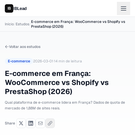
IBLead
E-commerce em França: WooCommerce vs Shopify vs
Início
/
Estudos
/
PrestaShop (2026)
Voltar aos estudos
E-commerce
2026-03-01
·
14
min de leitura
E-commerce em França:
WooCommerce vs Shopify vs
PrestaShop (2026)
Qual plataforma de e-commerce lidera em França? Dados de quota de
mercado de 1,88M de sites reais.
Share