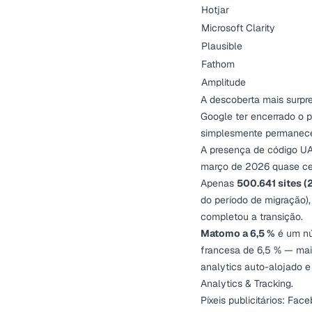
Hotjar
Microsoft Clarity
Plausible
Fathom
Amplitude
A descoberta mais surpr
Google ter encerrado o 
simplesmente permanece
A presença de código UA
março de 2026 quase cert
Apenas
500.641 sites (
do período de migração)
completou a transição.
Matomo a 6,5 %
é um nú
francesa de 6,5 % — mais
analytics auto-alojado e
Analytics & Tracking
.
Píxeis publicitários: Fa