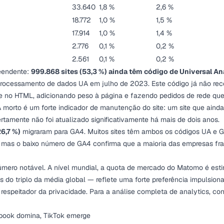
33.640
1,8 %
2,6 %
18.772
1,0 %
1,5 %
17.914
1,0 %
1,4 %
2.776
0,1 %
0,2 %
2.561
0,1 %
0,2 %
eendente:
999.868 sites (53,3 %) ainda têm código de Universal An
processamento de dados UA em julho de 2023. Este código já não re
 no HTML, adicionando peso à página e fazendo pedidos de rede que
 morto é um forte indicador de manutenção do site: um site que ain
amente não foi atualizado significativamente há mais de dois anos.
26,7 %)
migraram para GA4. Muitos sites têm ambos os códigos UA e 
, mas o baixo número de GA4 confirma que a maioria das empresas f
mero notável. A nível mundial, a quota de mercado do Matomo é esti
 do triplo da média global — reflete uma forte preferência impulsio
 respeitador da privacidade. Para a análise completa de analytics, co
cebook domina, TikTok emerge