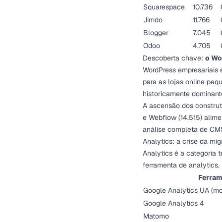
Squarespace
10.736
Jimdo
11.766
Blogger
7.045
Odoo
4.705
Descoberta chave:
o Wo
WordPress empresariais
para as lojas online pe
historicamente dominan
A ascensão dos construtor
e Webflow (14.515) alim
análise completa de CM
Analytics: a crise da mi
Analytics é a categoria
ferramenta de analytic
Ferram
Google Analytics UA (mo
Google Analytics 4
Matomo