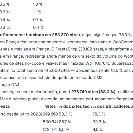
0,6 %
1,0 %
0,6 %
1,1 %
0,4 %
0,7 %
0,3 %
0,4 %
oCommerce funciona em 283.370 sites
, o que significa que 38,9 %
 em França têm uma componente e-commerce. Isto torna o WooComme
quenas e médias em França. O PrestaShop (38.182 sites), a plataforma
te em França, representa agora menos de um sexto do volume do Wo
es de sites no-code é visível mas limitada: Wix (107.764), Squarespace
entam no total cerca de 145.000 sites — aproximadamente 13,6 % dos u
S, consulte o nosso
estudo de quota de mercado CMS
.
gração GA4
 tecnológica com maior adoção, com
1.276.749 sites (68,0 %)
a utiliz
s. Mas o número global esconde um panorama profundamente fragmen
enta
Sites
% dos sites tech
% dos utilizadores 
rto desde julho 2023)
999.868
53,3 %
78,3 %
500.641
26,7 %
39,2 %
122.471
6,5 %
9,6 %