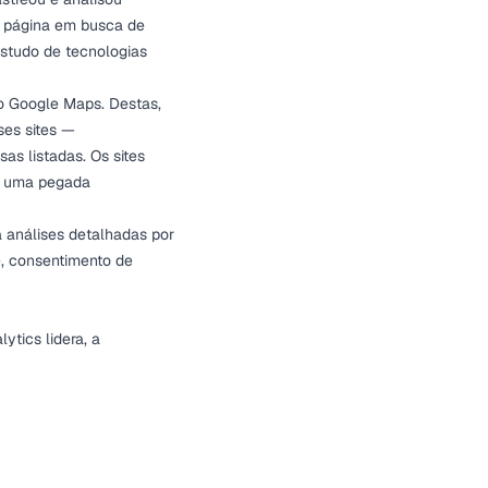
a página em busca de
estudo de tecnologias
o Google Maps. Destas,
ses sites —
as listadas. Os sites
am uma pegada
 análises detalhadas por
e
,
consentimento de
ytics lidera, a