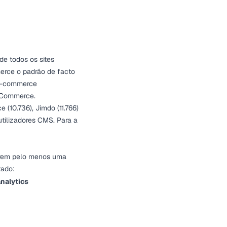
 de todos os sites
rce o padrão de facto
 e-commerce
oCommerce.
 (10.736), Jimdo (11.766)
tilizadores CMS. Para a
arem pelo menos uma
tado:
analytics