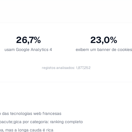
26,7%
23,0%
usam Google Analytics 4
exibem um banner de cookies
registos analisados
:
1,877,252
 das tecnologias web francesas
oacute;gica por categoria: ranking completo
a, mas a longa cauda é rica