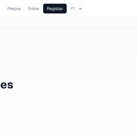
Preços
Entrar
Registar
tes