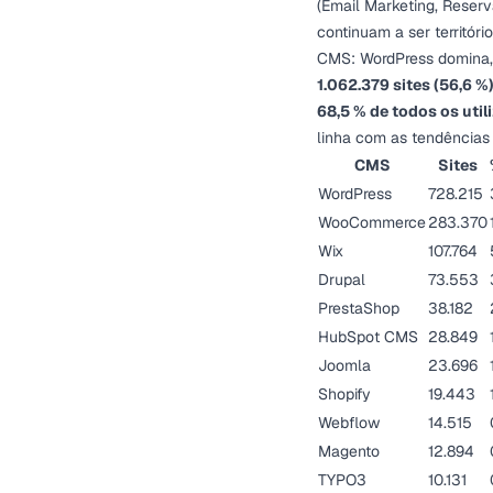
(Email Marketing, Reserv
continuam a ser territór
CMS: WordPress domina,
1.062.379 sites (56,6 %
68,5 % de todos os uti
linha com as tendências
CMS
Sites
WordPress
728.215
WooCommerce
283.370
Wix
107.764
Drupal
73.553
PrestaShop
38.182
HubSpot CMS
28.849
Joomla
23.696
Shopify
19.443
Webflow
14.515
Magento
12.894
TYPO3
10.131