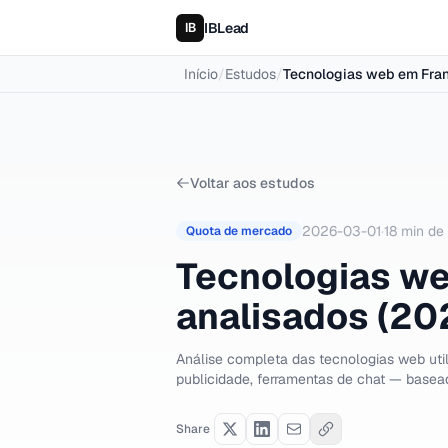
IBLead
Início
/
Estudos
/
Tecnologias web em Fran
Voltar aos estudos
2026-03-01
·
18
min de 
Quota de mercado
Tecnologias we
analisados (20
Análise completa das tecnologias web uti
publicidade, ferramentas de chat — basead
Share