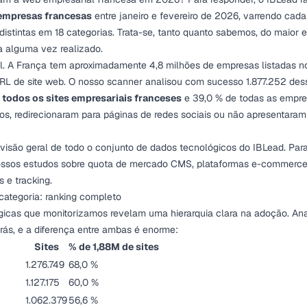
 empresas francesas
entre janeiro e fevereiro de 2026, varrendo cad
distintas em 18 categorias. Trata-se, tanto quanto sabemos, do maior 
a alguma vez realizado.
l. A França tem aproximadamente 4,8 milhões de empresas listadas n
URL de site web. O nosso scanner analisou com sucesso 1.877.252 des
 todos os sites empresariais franceses
e 39,0 % de todas as empres
ros, redirecionaram para páginas de redes sociais ou não apresentar
visão geral de todo o conjunto de dados tecnológicos do IBLead. Para
nossos estudos sobre
quota de mercado CMS
,
plataformas e-commerc
s e tracking
.
categoria: ranking completo
gicas que monitorizamos revelam uma hierarquia clara na adoção. Anal
trás, e a diferença entre ambas é enorme:
Sites
% de 1,88M de sites
1.276.749
68,0 %
1.127.175
60,0 %
1.062.379
56,6 %