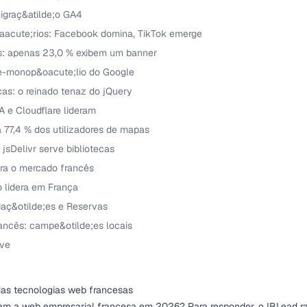
migraç&atilde;o GA4
t&aacute;rios: Facebook domina, TikTok emerge
s: apenas 23,0 % exibem um banner
e-monop&oacute;lio do Google
cas: o reinado tenaz do jQuery
 e Cloudflare lideram
77,4 % dos utilizadores de mapas
 jsDelivr serve bibliotecas
era o mercado francês
o lidera em França
iaç&otilde;es e Reservas
ancês: campe&otilde;es locais
ave
as tecnologias web francesas
am a web empresarial francesa em 2026? Para responder, o IBLead ra