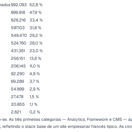
rados
992.093
52,8 %
899.918
47,9 %
626.216
33,4 %
597.103
31,8 %
548.470
29,2 %
524.760
28,0 %
431.361
23,0 %
256.151
13,6 %
206.145
11,0 %
92.290
4,9 %
69.289
3,7 %
54.899
2,9 %
27.478
1,5 %
20.855
1,1 %
2.821
0,2 %
-se. As três primeiras categorias — Analytics, Framework e CMS — 
 refletindo o stack base de um site empresarial francês típico. As cin