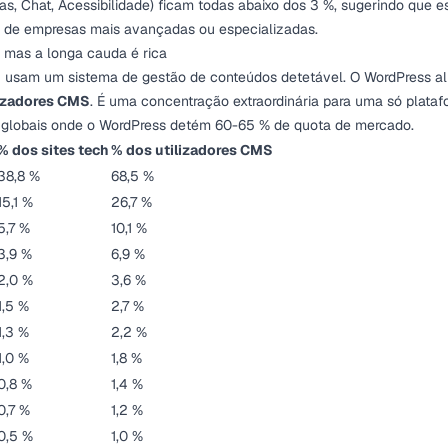
as, Chat, Acessibilidade) ficam todas abaixo dos 3 %, sugerindo que e
io de empresas mais avançadas ou especializadas.
 mas a longa cauda é rica
)
usam um sistema de gestão de conteúdos detetável. O WordPress al
lizadores CMS
. É uma concentração extraordinária para uma só plata
 globais onde o WordPress detém 60-65 % de quota de mercado.
% dos sites tech
% dos utilizadores CMS
38,8 %
68,5 %
15,1 %
26,7 %
5,7 %
10,1 %
3,9 %
6,9 %
2,0 %
3,6 %
1,5 %
2,7 %
1,3 %
2,2 %
1,0 %
1,8 %
0,8 %
1,4 %
0,7 %
1,2 %
0,5 %
1,0 %