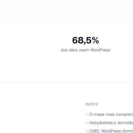
68,5%
dos sites usam WordPress
ÍNDICE
O mapa mais completo
01
Adoç&atilde;o tecnol&
02
CMS: WordPress domin
03