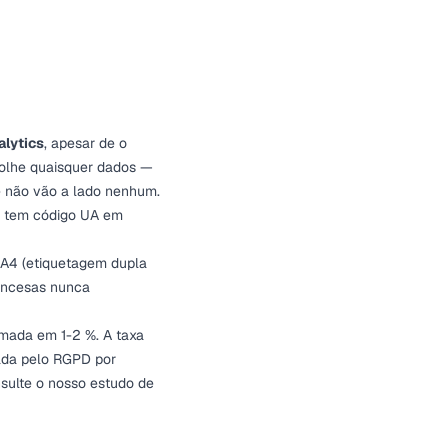
alytics
, apesar de o
colhe quaisquer dados —
 não vão a lado nenhum.
da tem código UA em
GA4 (etiquetagem dupla
rancesas nunca
mada em 1-2 %. A taxa
nada pelo RGPD por
nsulte o nosso
estudo de